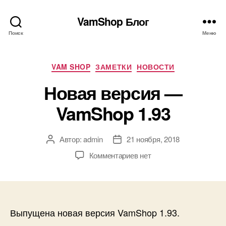
VamShop Блог
Поиск
Меню
Рубрики
VAM SHOP
ЗАМЕТКИ
НОВОСТИ
Новая версия —
VamShop 1.93
Автор:
admin
21 ноября, 2018
Автор
Дата
записи
записи
к
Комментариев
нет
записи
Новая
версия
—
VamShop
Выпущена новая версия VamShop 1.93.
1.93