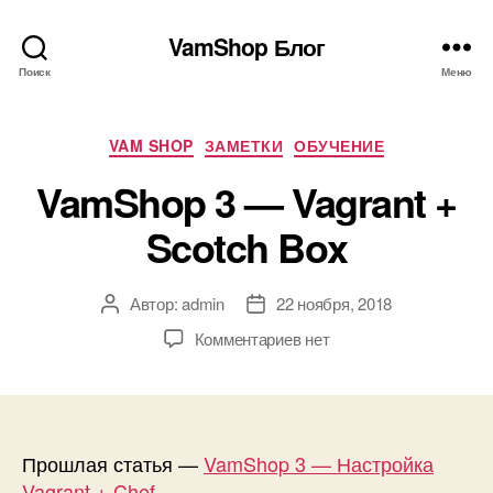
VamShop Блог
Поиск
Меню
Рубрики
VAM SHOP
ЗАМЕТКИ
ОБУЧЕНИЕ
VamShop 3 — Vagrant +
Scotch Box
Автор:
admin
22 ноября, 2018
Автор
Дата
записи
записи
к
Комментариев
нет
записи
VamShop
3
—
Vagrant
Прошлая статья —
VamShop 3 — Настройка
+
Vagrant + Chef