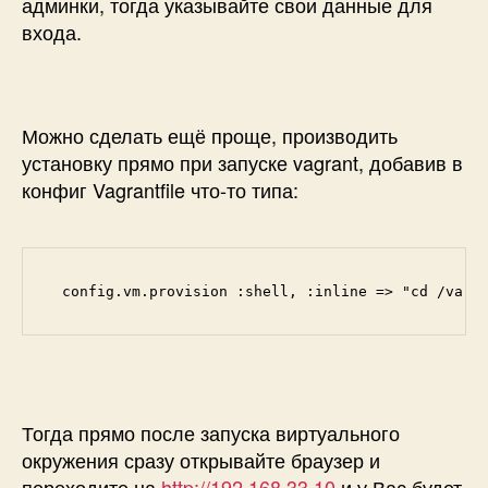
админки, тогда указывайте свои данные для
входа.
Можно сделать ещё проще, производить
установку прямо при запуске vagrant, добавив в
конфиг Vagrantfile что-то типа:
  config.vm.provision :shell, :inline => "cd /var/
Тогда прямо после запуска виртуального
окружения сразу открывайте браузер и
переходите на
http://192.168.33.10
и у Вас будет