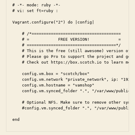
# -*- mode: ruby -*-

# vi: set ft=ruby :

Vagrant.configure("2") do |config|

    # /*=====================================

    # =            FREE VERSION!            =

    # =====================================*/

    # This is the free (still awesome) version of S
    # Please go Pro to support the project and get 
    # Check out https://box.scotch.io to learn more
    config.vm.box = "scotch/box"

    config.vm.network "private_network", ip: "192.1
    config.vm.hostname = "vamshop"

    config.vm.synced_folder ".", "/var/www/public",
    # Optional NFS. Make sure to remove other synce
    #config.vm.synced_folder ".", "/var/www/public"
end