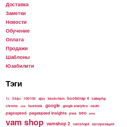
Доставка
Заметки
Новости
Обучение
Оплата
Продажи
Шаблоны
Юзабилити
Тэги
bootstrap 4
cakephp
1с
54фз
100/100
ajax
blockchain
google
chrome
facebook
google analytics
oauth
css
pagespeed insights
seo
pagespeed
pwa
sms
vam shop
vamshop 2
авторизация
vamshop4