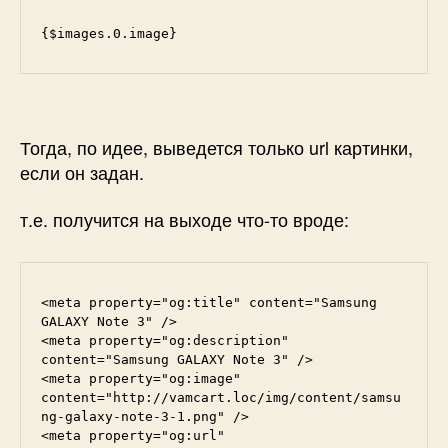
{$images.0.image}
Тогда, по идее, выведется только url картинки,
если он задан.
т.е. получится на выходе что-то вроде:
<meta property="og:title" content="Samsung 
GALAXY Note 3" />

<meta property="og:description" 
content="Samsung GALAXY Note 3" />

<meta property="og:image" 
content="http://vamcart.loc/img/content/samsu
ng-galaxy-note-3-1.png" />

<meta property="og:url" 