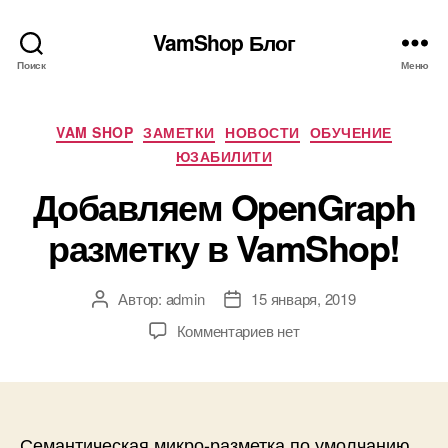
VamShop Блог
Поиск
Меню
Рубрики
VAM SHOP
ЗАМЕТКИ
НОВОСТИ
ОБУЧЕНИЕ
ЮЗАБИЛИТИ
Добавляем OpenGraph
разметку в VamShop!
Автор:
admin
15 января, 2019
Автор
Дата
записи
записи
к
Комментариев
нет
записи
Добавляем
OpenGraph
разметку
в
Семантическая микро-разметка по умолчанию