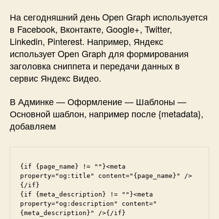
На сегодняшний день Open Graph используется
в Facebook, Вконтакте, Google+, Twitter,
Linkedin, Pinterest. Например, Яндекс
использует Open Graph для формирования
заголовка сниппета и передачи данных в
сервис Яндекс Видео.
В Админке — Оформление — Шаблоны —
Основной шаблон, например после {metadata},
добавляем
{if {page_name} != ""}<meta 
property="og:title" content="{page_name}" />
{/if}

{if {meta_description} != ""}<meta 
property="og:description" content="
{meta_description}" />{/if}
