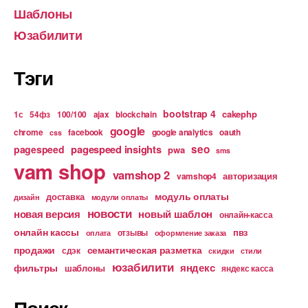
Шаблоны
Юзабилити
Тэги
bootstrap 4
cakephp
1с
54фз
100/100
ajax
blockchain
google
chrome
facebook
google analytics
oauth
css
pagespeed insights
seo
pagespeed
pwa
sms
vam shop
vamshop 2
авторизация
vamshop4
модуль оплаты
доставка
дизайн
модули оплаты
новости
новая версия
новый шаблон
онлайн-касса
онлайн кассы
пвз
отзывы
оплата
оформление заказа
продажи
семантическая разметка
сдэк
скидки
стили
юзабилити
яндекс
фильтры
шаблоны
яндекс касса
Поиск