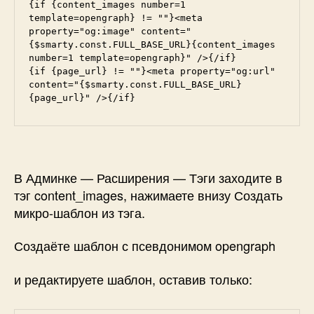
{if {content_images number=1 
template=opengraph} != ""}<meta 
property="og:image" content="
{$smarty.const.FULL_BASE_URL}{content_images 
number=1 template=opengraph}" />{/if}

{if {page_url} != ""}<meta property="og:url" 
content="{$smarty.const.FULL_BASE_URL}
{page_url}" />{/if}
В Админке — Расширения — Тэги заходите в
тэг content_images, нажимаете внизу Создать
микро-шаблон из тэга.
Создаёте шаблон с псевдонимом opengraph
и редактируете шаблон, оставив только: