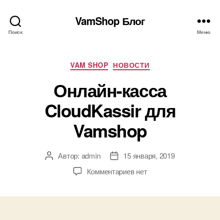
VamShop Блог
Поиск
Меню
Рубрики
VAM SHOP
НОВОСТИ
Онлайн-касса
CloudKassir для
Vamshop
Автор:
admin
15 января, 2019
Автор
Дата
записи
записи
к
Комментариев
нет
записи
Онлайн-
касса
CloudKassir