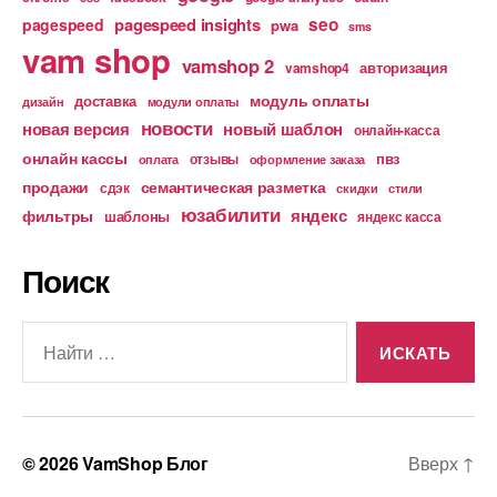
pagespeed insights
seo
pagespeed
pwa
sms
vam shop
vamshop 2
авторизация
vamshop4
модуль оплаты
доставка
дизайн
модули оплаты
новости
новая версия
новый шаблон
онлайн-касса
онлайн кассы
пвз
отзывы
оплата
оформление заказа
продажи
семантическая разметка
сдэк
скидки
стили
юзабилити
яндекс
фильтры
шаблоны
яндекс касса
Поиск
Поиск:
© 2026
VamShop Блог
Вверх
↑