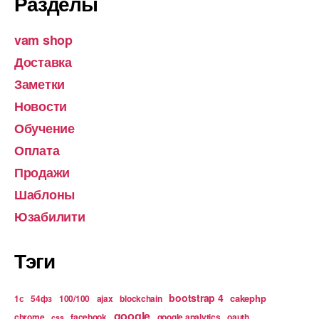
Разделы
vam shop
Доставка
Заметки
Новости
Обучение
Оплата
Продажи
Шаблоны
Юзабилити
Тэги
bootstrap 4
cakephp
1с
54фз
100/100
ajax
blockchain
google
chrome
facebook
google analytics
oauth
css