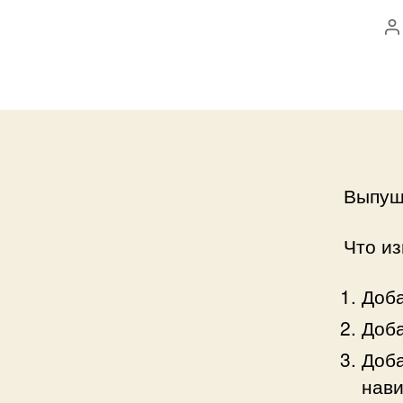
А
з
Выпущ
Что и
Доба
Доба
Доба
нави