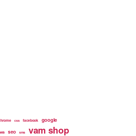
google
chrome
facebook
css
vam shop
seo
wa
sms