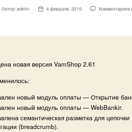
к
Автор:
admin
4 февраля, 2019
Комментариев
втор
Дата
аписи
записи
2
ена новая версия VamShop 2.61
зменилось:
влен новый модуль оплаты — Открытие бан
влен новый модуль оплаты — WebBankir.
влена семантическая разметка для цепочки
гации (breadcrumb).