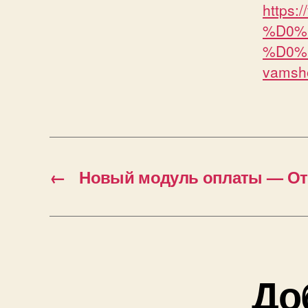
https:
%D0%
%D0%
vamsh
←
Новый модуль оплаты — От
До