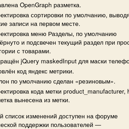
влена OpenGraph разметка.
ектировка сортировки по умолчанию, вывод
ие записи на первом месте.
ектировка меню Разделы, по умолчанию
ёрнуто и подсвечен текущий раздел при про
гории с товарами.
ращён jQuery maskedInput для маски телеф
влён код яндекс метрики.
он по умолчанию сделан «резиновым».
ектировка кода метки product_manufacturer, 
етка вынесена из метки.
й список изменений доступен на форуме
ческой поддержки пользователей —