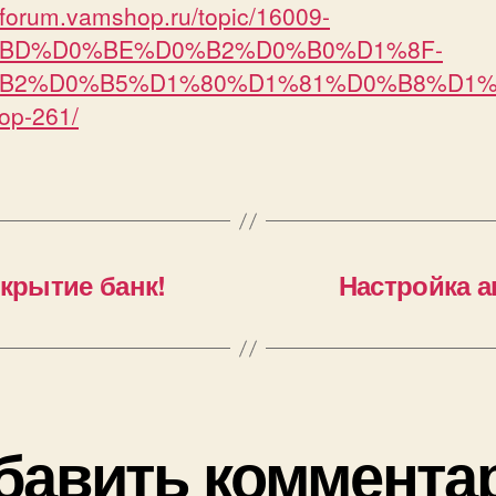
//forum.vamshop.ru/topic/16009-
BD%D0%BE%D0%B2%D0%B0%D1%8F-
B2%D0%B5%D1%80%D1%81%D0%B8%D1%
op-261/
крытие банк!
Настройка а
бавить коммента