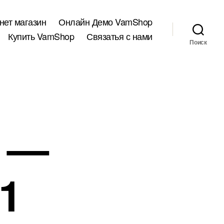
нет магазин
Онлайн Демо VamShop
Купить VamShop
Связатья с нами
Поиск
я —
1