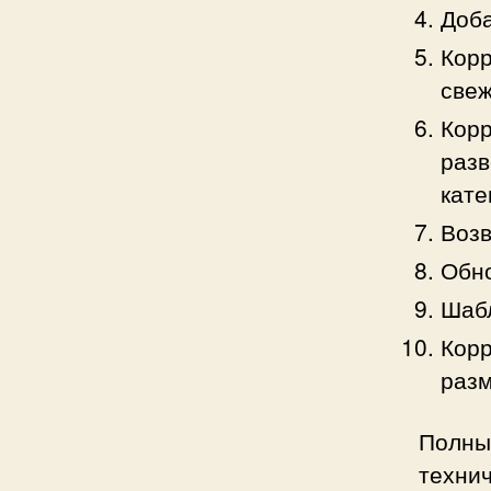
Доба
Корр
свеж
Корр
разв
кате
Возв
Обно
Шабл
Корр
разм
Полны
техни