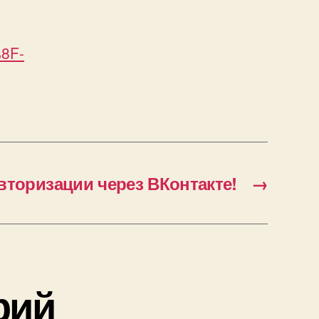
8F-
вторизации через ВКонтакте!
→
рий