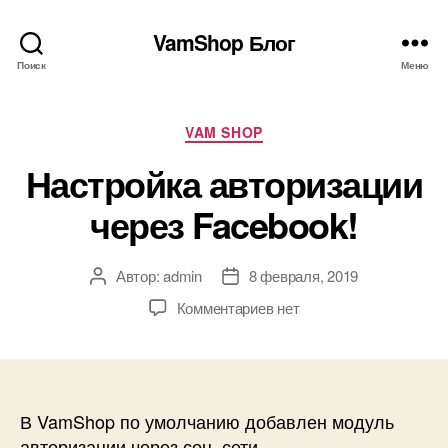
VamShop Блог
Поиск
Меню
Рубрики
VAM SHOP
Настройка авторизации
через Facebook!
Автор:
admin
8 февраля, 2019
Автор
Дата
записи
записи
к
Комментариев
нет
записи
Настройка
авторизации
через
Facebook!
В VamShop по умолчанию добавлен модуль
авторизации через соц. сети.