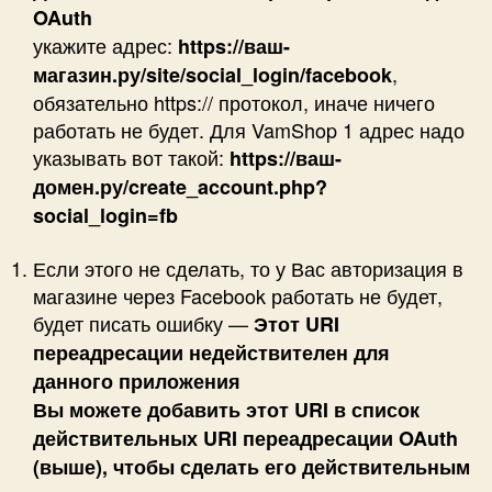
OAuth
укажите адрес:
https://ваш-
,
магазин.ру/site/social_login/facebook
обязательно https:// протокол, иначе ничего
работать не будет. Для VamShop 1 адрес надо
указывать вот такой:
https://ваш-
домен.ру/create_account.php?
social_login=fb
Если этого не сделать, то у Вас авторизация в
магазине через Facebook работать не будет,
будет писать ошибку —
Этот URI
переадресации недействителен для
данного приложения
Вы можете добавить этот URI в список
действительных URI переадресации OAuth
(выше), чтобы сделать его действительным