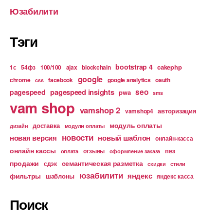
Юзабилити
Тэги
bootstrap 4
cakephp
1с
54фз
100/100
ajax
blockchain
google
chrome
facebook
google analytics
oauth
css
pagespeed insights
seo
pagespeed
pwa
sms
vam shop
vamshop 2
авторизация
vamshop4
модуль оплаты
доставка
дизайн
модули оплаты
новости
новая версия
новый шаблон
онлайн-касса
онлайн кассы
пвз
отзывы
оплата
оформление заказа
продажи
семантическая разметка
сдэк
скидки
стили
юзабилити
яндекс
фильтры
шаблоны
яндекс касса
Поиск