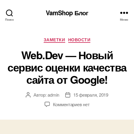
VamShop Блог
Поиск
Меню
Рубрики
ЗАМЕТКИ
НОВОСТИ
Web.Dev — Новый
сервис оценки качества
сайта от Google!
Автор:
admin
15 февраля, 2019
Автор
Дата
записи
записи
к
Комментариев
нет
записи
Web.Dev
—
Новый