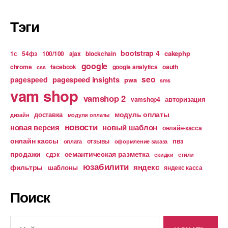
Тэги
bootstrap 4
cakephp
1с
54фз
100/100
ajax
blockchain
google
chrome
facebook
google analytics
oauth
css
pagespeed insights
seo
pagespeed
pwa
sms
vam shop
vamshop 2
авторизация
vamshop4
модуль оплаты
доставка
дизайн
модули оплаты
новости
новая версия
новый шаблон
онлайн-касса
онлайн кассы
пвз
отзывы
оплата
оформление заказа
продажи
семантическая разметка
сдэк
скидки
стили
юзабилити
яндекс
фильтры
шаблоны
яндекс касса
Поиск
Поиск: