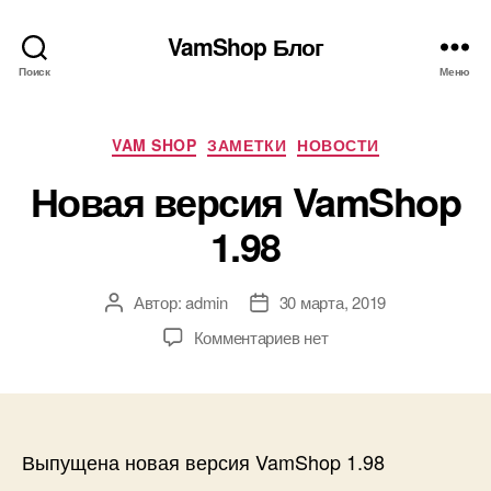
VamShop Блог
Поиск
Меню
Рубрики
VAM SHOP
ЗАМЕТКИ
НОВОСТИ
Новая версия VamShop
1.98
Автор:
admin
30 марта, 2019
Автор
Дата
записи
записи
к
Комментариев
нет
записи
Новая
версия
VamShop
1.98
Выпущена новая версия VamShop 1.98