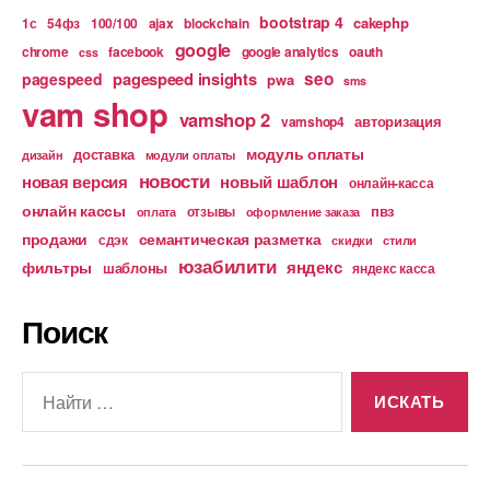
bootstrap 4
cakephp
1с
54фз
100/100
ajax
blockchain
google
chrome
facebook
google analytics
oauth
css
pagespeed insights
seo
pagespeed
pwa
sms
vam shop
vamshop 2
авторизация
vamshop4
модуль оплаты
доставка
дизайн
модули оплаты
новости
новая версия
новый шаблон
онлайн-касса
онлайн кассы
пвз
отзывы
оплата
оформление заказа
продажи
семантическая разметка
сдэк
скидки
стили
юзабилити
яндекс
фильтры
шаблоны
яндекс касса
Поиск
Поиск: