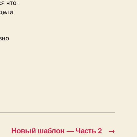
я что-
ядели
вно
Новый шаблон — Часть 2
→