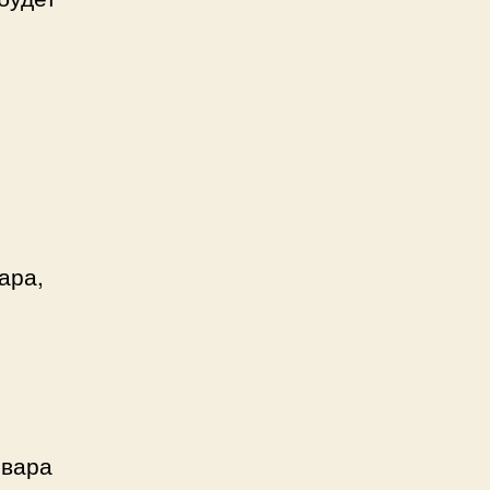
ара,
овара