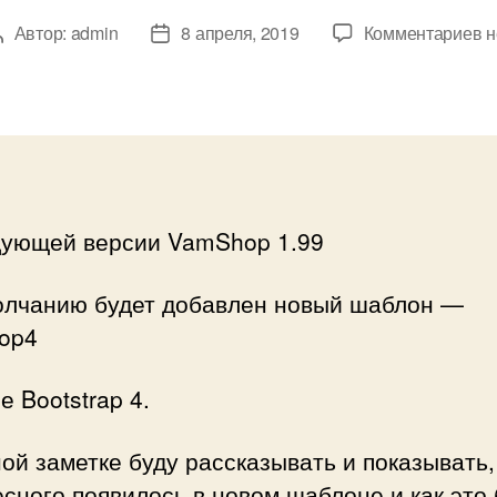
к
Автор:
admin
8 апреля, 2019
Комментариев
н
Автор
Дата
з
записи
записи
Н
ш
Ч
1
дующей версии VamShop 1.99
олчанию будет добавлен новый шаблон —
op4
е Bootstrap 4.
ой заметке буду рассказывать и показывать,
сного появилось в новом шаблоне и как это 