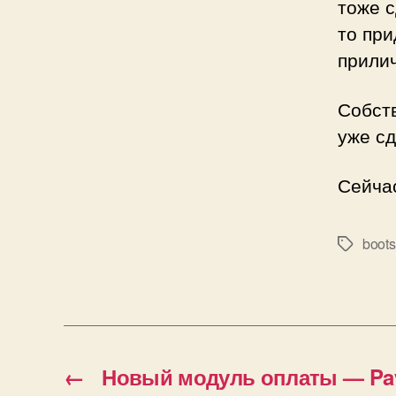
тоже с
то при
прилич
Собст
уже сд
Сейчас
boots
Метки
←
Новый модуль оплаты — Pay