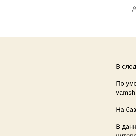
В сле
По ум
vamsh
На баз
В данн
интере