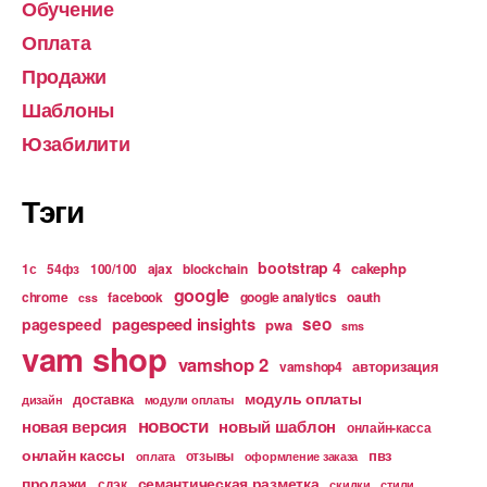
Обучение
Оплата
Продажи
Шаблоны
Юзабилити
Тэги
bootstrap 4
cakephp
1с
54фз
100/100
ajax
blockchain
google
chrome
facebook
google analytics
oauth
css
pagespeed insights
seo
pagespeed
pwa
sms
vam shop
vamshop 2
авторизация
vamshop4
модуль оплаты
доставка
дизайн
модули оплаты
новости
новая версия
новый шаблон
онлайн-касса
онлайн кассы
пвз
отзывы
оплата
оформление заказа
продажи
семантическая разметка
сдэк
скидки
стили