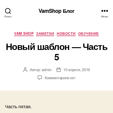
VamShop Блог
Поиск
Меню
Рубрики
VAM SHOP
ЗАМЕТКИ
НОВОСТИ
ОБУЧЕНИЕ
Новый шаблон — Часть
5
Автор:
admin
10 апреля, 2019
Автор
Дата
записи
записи
к
Комментариев
нет
записи
Новый
шаблон
—
Часть
Часть пятая.
5