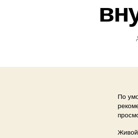
вну
По ум
рекоме
просмо
Живой