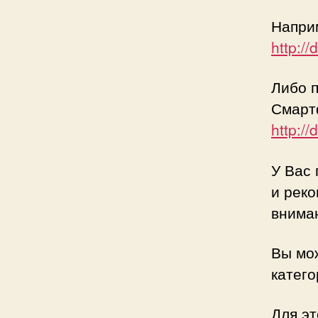
Напри
http:/
Либо п
Смар
http:/
У Вас 
и рек
внима
Вы мож
катего
Для э