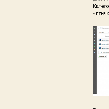
Катег
«птич