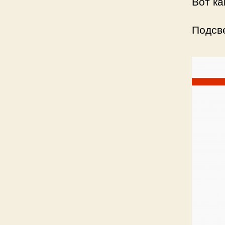
Вот ка
Подсве