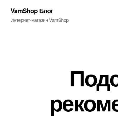
VamShop Блог
Интернет-магазин VamShop
Подс
реком