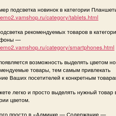
мер подсветка новинок в категории Планше
/demo2.vamshop.ru/category/tablets.html
одсветка рекомендуемых товаров в категор
тфоны —
/demo2.vamshop.ru/category/smartphones.html
появляется возможность выделять цветом н
омендуемые товары, тем самым привлекать
ние Ваших посетителей к конкретным товара
ете легко и просто выделять нужный товар 
рии цветом.
того просто в «Админке — Содержание —