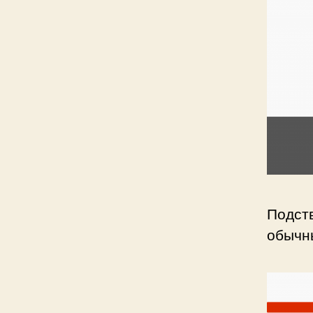
Подств
обычны