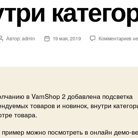
три катего
к
Автор:
admin
19 мая, 2019
Комментариев
не
Автор
Дата
за
записи
записи
По
но
и
ре
то
вн
олчанию в VamShop 2 добавлена подсветка
ка
ндуемых товаров и новинок, внутри категор
тре товара.
 пример можно посмотреть в онлайн демо-ве