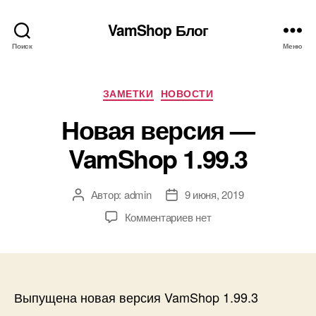
VamShop Блог
Поиск
Меню
Рубрики
ЗАМЕТКИ
НОВОСТИ
Новая версия —
VamShop 1.99.3
Автор:
admin
9 июня, 2019
Автор
Дата
записи
записи
к
Комментариев
нет
записи
Новая
версия
—
VamShop
Выпущена новая версия VamShop 1.99.3
1.99.3