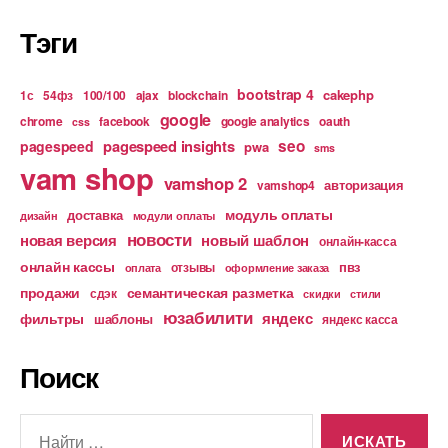
Тэги
bootstrap 4
cakephp
1с
54фз
100/100
ajax
blockchain
google
chrome
facebook
google analytics
oauth
css
pagespeed insights
seo
pagespeed
pwa
sms
vam shop
vamshop 2
авторизация
vamshop4
модуль оплаты
доставка
дизайн
модули оплаты
новости
новая версия
новый шаблон
онлайн-касса
онлайн кассы
пвз
отзывы
оплата
оформление заказа
продажи
семантическая разметка
сдэк
скидки
стили
юзабилити
яндекс
фильтры
шаблоны
яндекс касса
Поиск
Поиск: