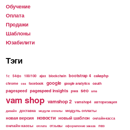
Обучение
Оплата
Продажи
Шаблоны
Юзабилити
Тэги
bootstrap 4
cakephp
1с
54фз
100/100
ajax
blockchain
google
chrome
facebook
google analytics
oauth
css
pagespeed insights
seo
pagespeed
pwa
sms
vam shop
vamshop 2
авторизация
vamshop4
модуль оплаты
доставка
дизайн
модули оплаты
новости
новая версия
новый шаблон
онлайн-касса
онлайн кассы
пвз
отзывы
оплата
оформление заказа