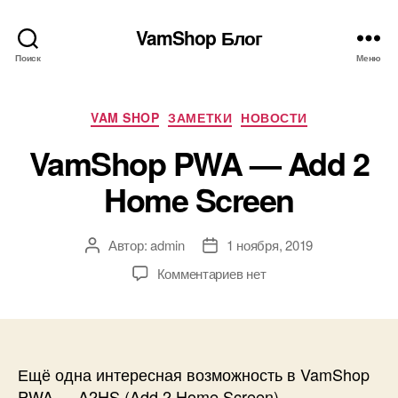
VamShop Блог
Поиск
Меню
Рубрики
VAM SHOP
ЗАМЕТКИ
НОВОСТИ
VamShop PWA — Add 2
Home Screen
Автор:
admin
1 ноября, 2019
Автор
Дата
записи
записи
к
Комментариев
нет
записи
VamShop
PWA
—
Add
Ещё одна интересная возможность в VamShop
2
PWA — A2HS (Add 2 Home Screen).