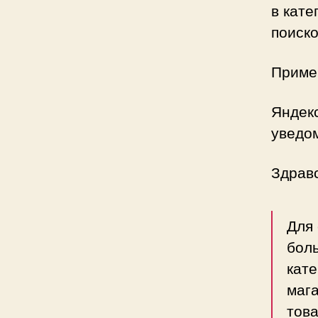
в кате
поиско
Приме
Яндек
уведом
Здрав
Для
боль
кате
мага
това