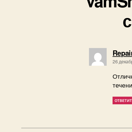
VamSh
с
Repai
26 декаб
Отличн
течени
ОТВЕТИ