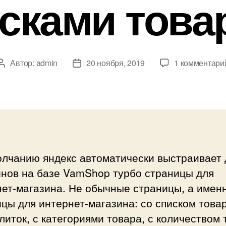
сками това
Автор:
admin
20 ноября, 2019
1 комментари
Автор
Дата
записи
записи
олчанию яндекс автоматически выстраивает 
инов на базе VamShop турбо страницы для
нет-магазина. Не обычные страницы, а имен
цы для интернет-магазина: со списком товар
литок, с категориями товара, с количеством