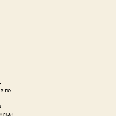
ь
в по
а
аницы