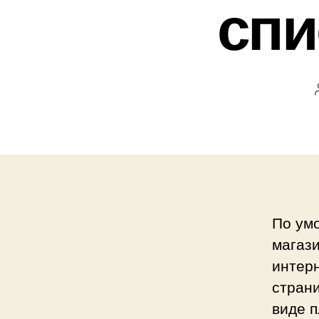
спи
По ум
магаз
интер
страни
виде п