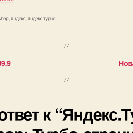
shop
,
яндекс
,
яндекс турбо
9.9
Нов
ответ к “Яндекс.Т