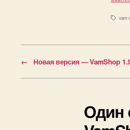
vam 
Метки
←
Новая версия — VamShop 1.9
Один 