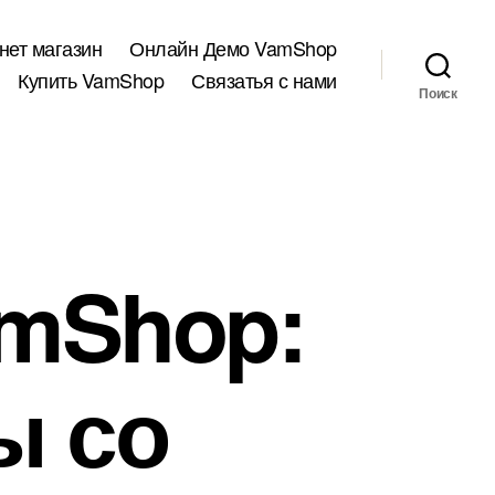
нет магазин
Онлайн Демо VamShop
Купить VamShop
Связатья с нами
Поиск
amShop:
ы со