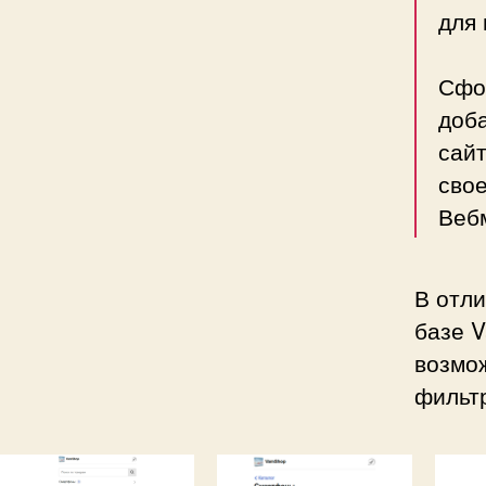
для 
Сфо
доб
сайт
свое
Веб
В отли
базе 
возмож
фильтр