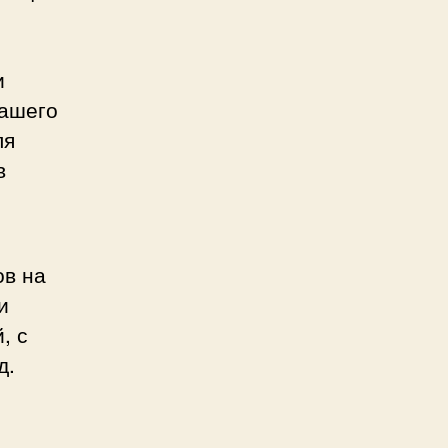
и
вашего
ля
в
ов на
и
, с
д.