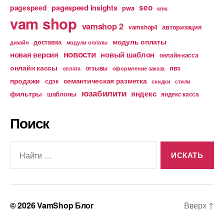
pagespeed insights
seo
pagespeed
pwa
sms
vam shop
vamshop 2
авторизация
vamshop4
модуль оплаты
доставка
дизайн
модули оплаты
новости
новая версия
новый шаблон
онлайн-касса
онлайн кассы
пвз
отзывы
оплата
оформление заказа
продажи
семантическая разметка
сдэк
скидки
стили
юзабилити
яндекс
фильтры
шаблоны
яндекс касса
Поиск
Поиск:
© 2026
VamShop Блог
Вверх
↑