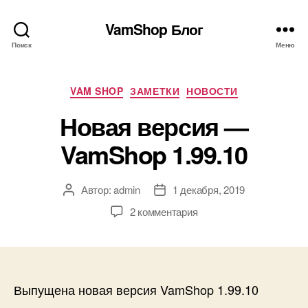
VamShop Блог
Поиск
Меню
Рубрики
VAM SHOP
ЗАМЕТКИ
НОВОСТИ
Новая версия —
VamShop 1.99.10
Автор:
admin
1 декабря, 2019
Автор
Дата
записи
записи
к
2 комментария
записи
Новая
версия
—
VamShop
Выпущена новая версия VamShop 1.99.10
1.99.10