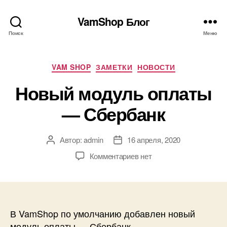
VamShop Блог
Поиск
Меню
Рубрики
VAM SHOP
ЗАМЕТКИ
НОВОСТИ
Новый модуль оплаты
— Сбербанк
Автор:
admin
16 апреля, 2020
Автор
Дата
записи
записи
к
Комментариев
нет
записи
Новый
модуль
оплаты
—
В VamShop по умолчанию добавлен новый
Сбербанк
модуль оплаты — Сбербанк.