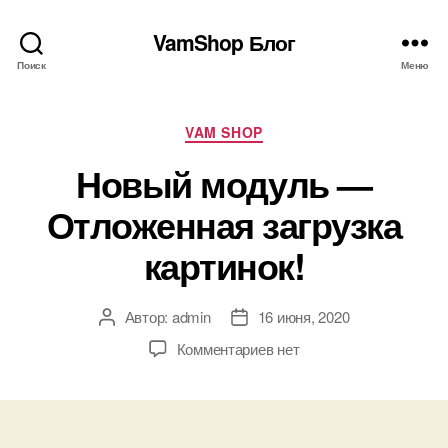
VamShop Блог
Поиск
Меню
Рубрики
VAM SHOP
Новый модуль —
Отложенная загрузка
картинок!
Автор:
admin
16 июня, 2020
Автор
Дата
записи
записи
к
Комментариев
нет
записи
Новый
модуль
—