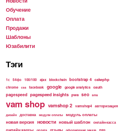
Новости
Обучение
Оплата
Продажи
Шаблоны
Юзабилити
Тэги
bootstrap 4
cakephp
1с
54фз
100/100
ajax
blockchain
google
chrome
facebook
google analytics
oauth
css
pagespeed insights
seo
pagespeed
pwa
sms
vam shop
vamshop 2
авторизация
vamshop4
модуль оплаты
доставка
дизайн
модули оплаты
новости
новая версия
новый шаблон
онлайн-касса
онлайн кассы
пвз
отзывы
оплата
оформление заказа