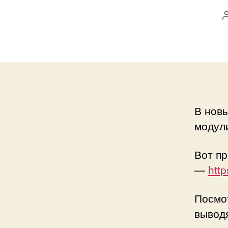
В нов
модул
Вот п
—
http
Посмот
выводя