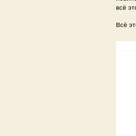
всё эт
Всё эт