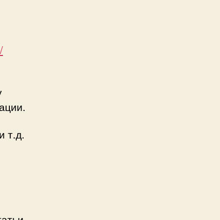
/
у
ации.
 т.д.
татьи,