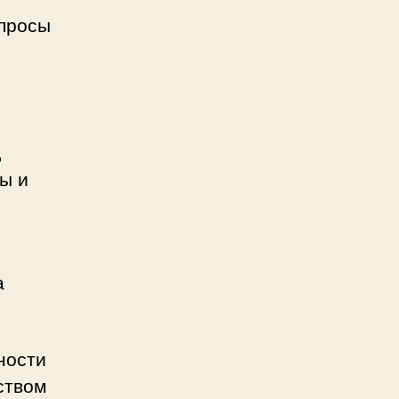
опросы
,
ы и
а
ности
ством