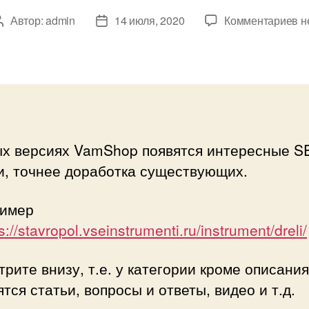
к
Автор:
admin
14 июля, 2020
Комментариев
н
Автор
Дата
за
записи
записи
Н
и
S
м
в
V
ых версиях VamShop появятся интересные S
и, точнее доработка существующих.
ример
s://stavropol.vseinstrumenti.ru/instrument/dreli/
рите внизу, т.е. у категории кроме описани
тся статьи, вопросы и ответы, видео и т.д.