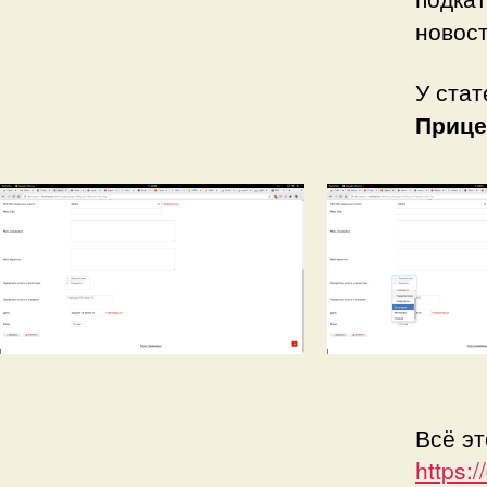
новост
У стат
Прице
Всё эт
https: