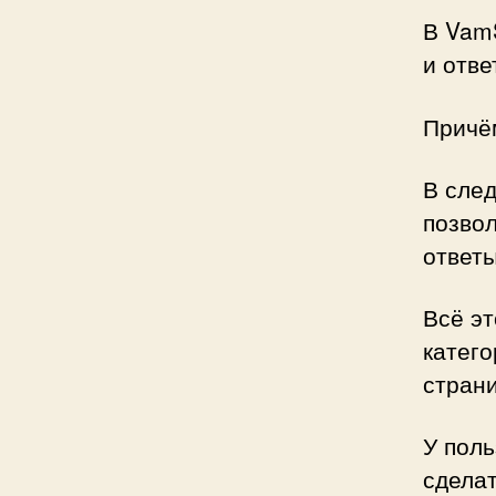
В VamS
и отве
Причём
В сле
позвол
ответы
Всё э
катего
стран
У пол
сдела