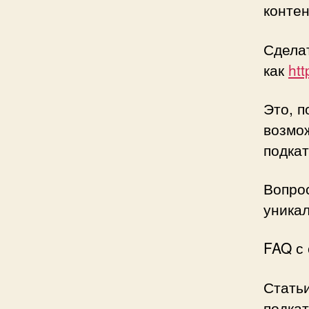
контен
Сдела
как
htt
Это, п
возмож
подка
Вопрос
уникал
FAQ с 
Статьи
подкат