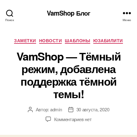
VamShop Блог
Поиск
Меню
Рубрики
ЗАМЕТКИ
НОВОСТИ
ШАБЛОНЫ
ЮЗАБИЛИТИ
VamShop — Тёмный
режим, добавлена
поддержка тёмной
темы!
Автор:
admin
30 августа, 2020
Автор
Дата
записи
записи
к
Комментариев
нет
записи
VamShop