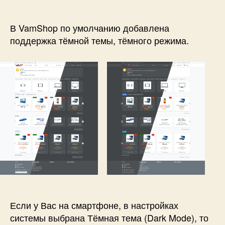
—
Тёмный
режим,
В VamShop по умолчанию добавлена
добавлена
поддержка тёмной темы, тёмного режима.
поддержка
тёмной
темы!
Если у Вас на смартфоне, в настройках
системы выбрана Тёмная тема (Dark Mode), то