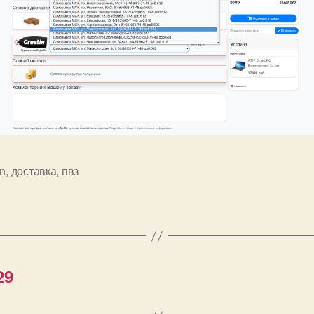
in
,
доставка
,
пвз
29