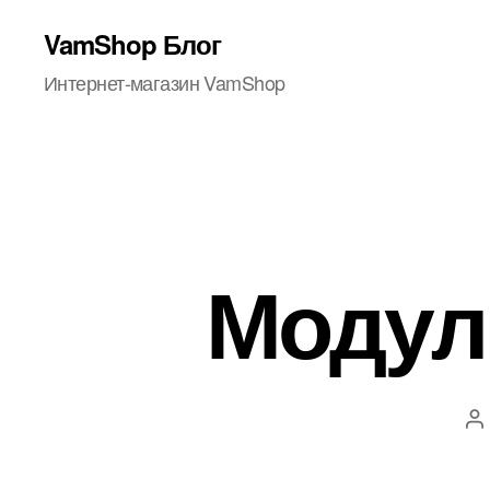
VamShop Блог
Интернет-магазин VamShop
Модуль
А
з