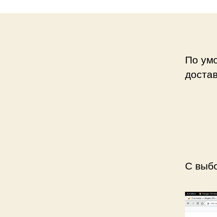
По ум
достав
С выбо