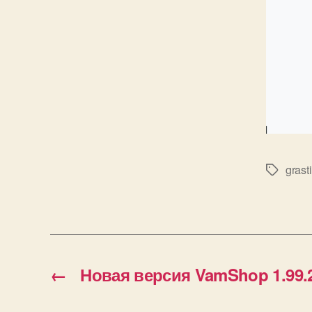
grast
Метки
←
Новая версия VamShop 1.99.