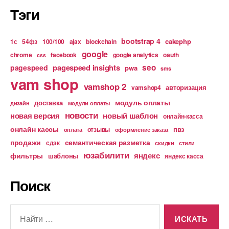
Тэги
bootstrap 4
cakephp
1с
54фз
100/100
ajax
blockchain
google
chrome
facebook
google analytics
oauth
css
pagespeed insights
seo
pagespeed
pwa
sms
vam shop
vamshop 2
авторизация
vamshop4
модуль оплаты
доставка
дизайн
модули оплаты
новости
новая версия
новый шаблон
онлайн-касса
онлайн кассы
пвз
отзывы
оплата
оформление заказа
продажи
семантическая разметка
сдэк
скидки
стили
юзабилити
яндекс
фильтры
шаблоны
яндекс касса
Поиск
Поиск: