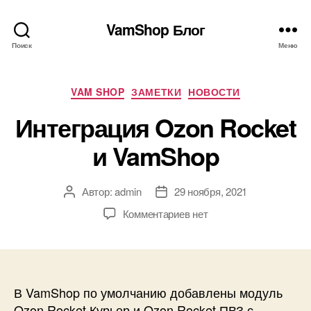
VamShop Блог
Поиск
Меню
Рубрики
VAM SHOP
ЗАМЕТКИ
НОВОСТИ
Интеграция Ozon Rocket
и VamShop
Автор:
admin
29 ноября, 2021
Автор
Дата
записи
записи
к
Комментариев
нет
записи
Интеграция
Ozon
Rocket
и
В VamShop по умолчанию добавлены модуль
VamShop
Ozon Rocket Курьер и Ozon Rocket ПВЗ с