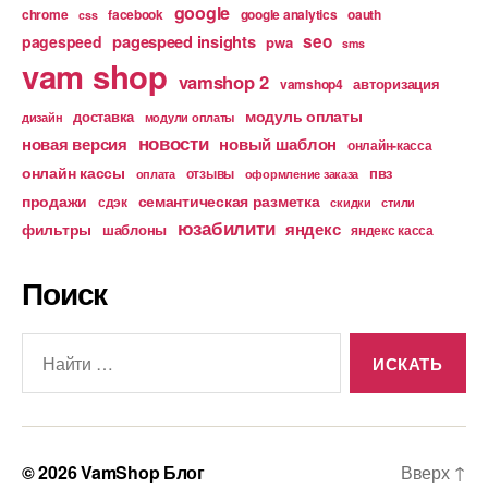
google
chrome
facebook
google analytics
oauth
css
pagespeed insights
seo
pagespeed
pwa
sms
vam shop
vamshop 2
авторизация
vamshop4
модуль оплаты
доставка
дизайн
модули оплаты
новости
новая версия
новый шаблон
онлайн-касса
онлайн кассы
пвз
отзывы
оплата
оформление заказа
продажи
семантическая разметка
сдэк
скидки
стили
юзабилити
яндекс
фильтры
шаблоны
яндекс касса
Поиск
Поиск:
© 2026
VamShop Блог
Вверх
↑