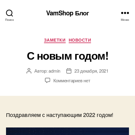
VamShop Блог
Поиск
Меню
Рубрики
ЗАМЕТКИ
НОВОСТИ
С новым годом!
Автор:
admin
23 декабря, 2021
Автор
Дата
записи
записи
к
Комментариев
нет
записи
С
новым
годом!
Поздравляем с наступающим 2022 годом!