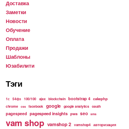
Доставка
Заметки
Новости
Обучение
Оплата
Продажи
Шаблоны
Юзабилити
Тэги
bootstrap 4
cakephp
1с
54фз
100/100
ajax
blockchain
google
chrome
facebook
google analytics
oauth
css
pagespeed insights
seo
pagespeed
pwa
sms
vam shop
vamshop 2
авторизация
vamshop4