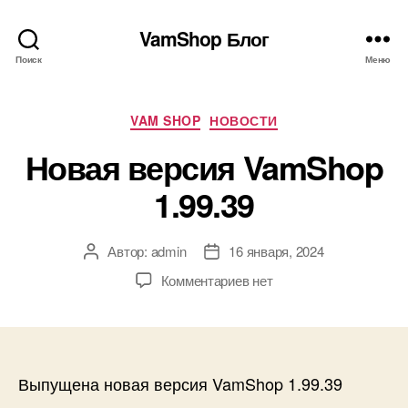
VamShop Блог
Поиск
Меню
Рубрики
VAM SHOP
НОВОСТИ
Новая версия VamShop
1.99.39
Автор:
admin
16 января, 2024
Автор
Дата
записи
записи
к
Комментариев
нет
записи
Новая
версия
VamShop
1.99.39
Выпущена новая версия VamShop 1.99.39