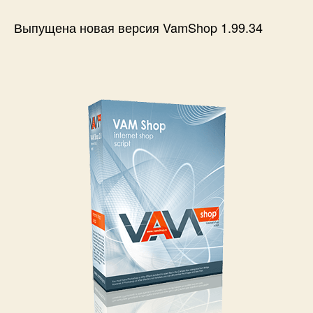
Новая
версия
Выпущена новая версия VamShop 1.99.34
—
VamShop
1.99.34