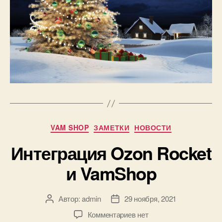
Рубрики
VAM SHOP
ЗАМЕТКИ
НОВОСТИ
Интеграция Ozon Rocket
и VamShop
Автор:
admin
29 ноября, 2021
Автор
Дата
записи
записи
к
Комментариев
нет