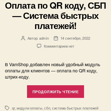
Оплата по QR коду, СБП
— Система быстрых
платежей!
Автор:
admin
14 сентября, 2022
Автор
Дата
записи
записи
к
Комментариев
нет
записи
Оплата
по
В VamShop добавлен новый удобный модуль
QR
оплаты для клиентов — оплата по QR коду,
коду,
штрих-коду.
СБП
—
«Оплата
Система
ПРОДОЛЖИТЬ ЧТЕНИЕ
по
быстрых
платежей!
QR
коду,
qr
,
модули оплаты
,
сбп
,
система быстрых платежей
Метки