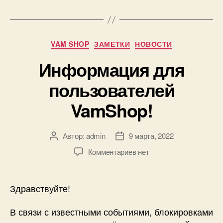
СБП
—
Система
Рубрики
VAM SHOP
ЗАМЕТКИ
НОВОСТИ
быстрых
платежей!»
Информация для
пользователей
VamShop!
Автор:
admin
9 марта, 2022
Автор
Дата
записи
записи
к
Комментариев
нет
записи
Информация
для
Здравствуйте!
пользователей
VamShop!
В связи с известными событиями, блокировками