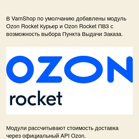
записи
Интеграция
Ozon
В VamShop по умолчанию добавлены модуль
Rocket
Ozon Rocket Курьер и Ozon Rocket ПВЗ с
и
возможность выбора Пункта Выдачи Заказа.
VamShop
Модули рассчитывают стоимость доставка
через официальный API Ozon.