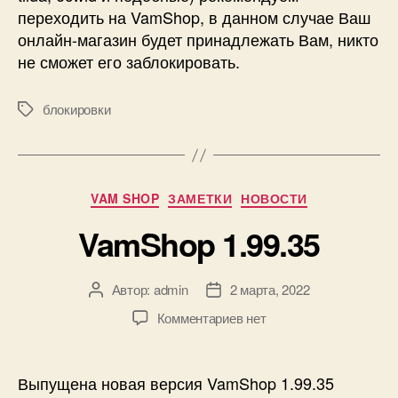
переходить на VamShop, в данном случае Ваш
онлайн-магазин будет принадлежать Вам, никто
не сможет его заблокировать.
блокировки
Метки
Рубрики
VAM SHOP
ЗАМЕТКИ
НОВОСТИ
VamShop 1.99.35
Автор:
admin
2 марта, 2022
Автор
Дата
записи
записи
к
Комментариев
нет
записи
VamShop
1.99.35
Выпущена новая версия VamShop 1.99.35