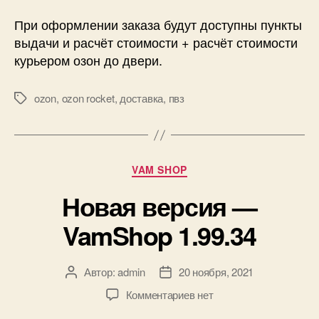
При оформлении заказа будут доступны пункты
выдачи и расчёт стоимости + расчёт стоимости
курьером озон до двери.
ozon
,
ozon rocket
,
доставка
,
пвз
Метки
Рубрики
VAM SHOP
Новая версия —
VamShop 1.99.34
Автор:
admin
20 ноября, 2021
Автор
Дата
записи
записи
к
Комментариев
нет
записи