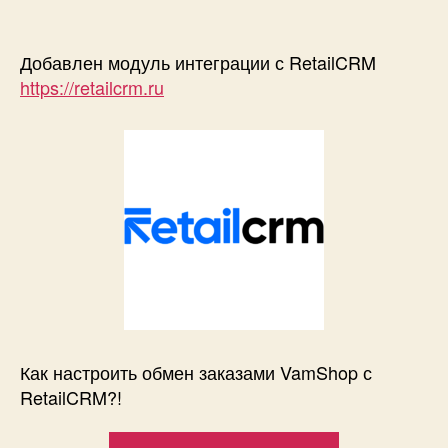
записи
Интеграция
VamShop
Добавлен модуль интеграции с RetailCRM
с
https://retailcrm.ru
RetailCRM
Как настроить обмен заказами VamShop с
RetailCRM?!
«Интеграция