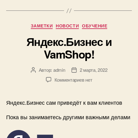
Рубрики
ЗАМЕТКИ
НОВОСТИ
ОБУЧЕНИЕ
Яндекс.Бизнес и
VamShop!
Автор:
admin
2 марта, 2022
Автор
Дата
записи
записи
к
Комментариев
нет
записи
Яндекс.Бизнес
и
Яндекс.Бизнес сам приведёт к вам клиентов
VamShop!
Пока вы занимаетесь другими важными делами