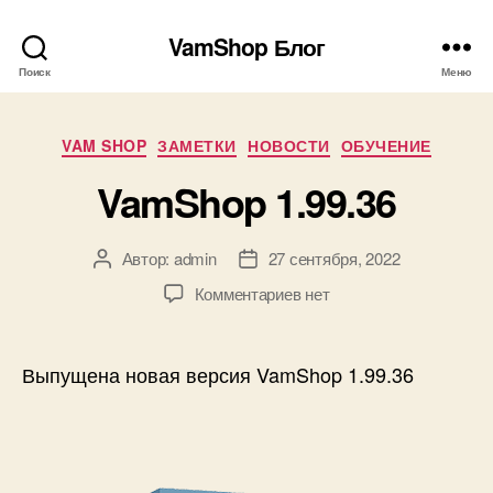
VamShop Блог
Поиск
Меню
Рубрики
VAM SHOP
ЗАМЕТКИ
НОВОСТИ
ОБУЧЕНИЕ
VamShop 1.99.36
Автор:
admin
27 сентября, 2022
Автор
Дата
записи
записи
к
Комментариев
нет
записи
VamShop
1.99.36
Выпущена новая версия VamShop 1.99.36