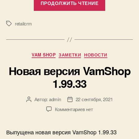
ПРОДОЛЖИТЬ ЧТЕНИЕ
VamShop
с
RetailCRM»
retailcrm
Метки
Рубрики
VAM SHOP
ЗАМЕТКИ
НОВОСТИ
Новая версия VamShop
1.99.33
Автор:
admin
22 сентября, 2021
Автор
Дата
записи
записи
к
Комментариев
нет
записи
Новая
версия
Выпущена новая версия VamShop 1.99.33
VamShop