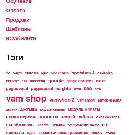
Обучение
Оплата
Продажи
Шаблоны
Юзабилити
Тэги
bootstrap 4
cakephp
1с
54фз
100/100
ajax
blockchain
google
chrome
facebook
google analytics
oauth
css
pagespeed insights
seo
pagespeed
pwa
sms
vam shop
vamshop 2
авторизация
vamshop4
модуль оплаты
доставка
дизайн
модули оплаты
новости
новая версия
новый шаблон
онлайн-касса
онлайн кассы
пвз
отзывы
оплата
оформление заказа
продажи
семантическая разметка
сдэк
скидки
стили