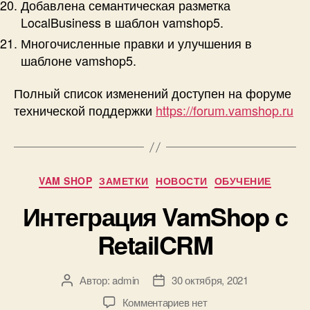
Добавлена семантическая разметка
LocalBusiness в шаблон vamshop5.
Многочисленные правки и улучшения в
шаблоне vamshop5.
Полный список изменений доступен на форуме
технической поддержки
https://forum.vamshop.ru
Рубрики
VAM SHOP
ЗАМЕТКИ
НОВОСТИ
ОБУЧЕНИЕ
Интеграция VamShop с
RetailCRM
Автор:
admin
30 октября, 2021
Автор
Дата
записи
записи
к
Комментариев
нет