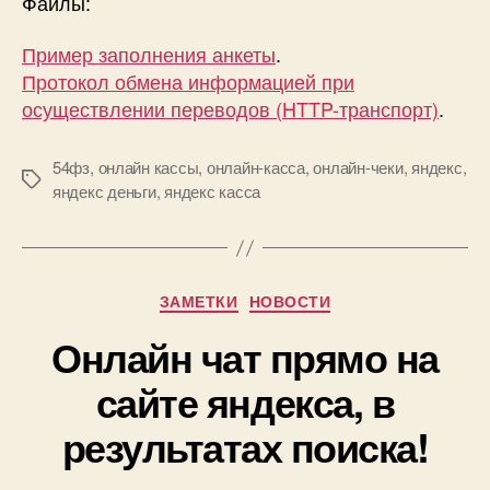
Файлы:
Пример заполнения анкеты
.
Протокол обмена информацией при
осуществлении переводов (HTTP-транспорт)
.
54фз
,
онлайн кассы
,
онлайн-касса
,
онлайн-чеки
,
яндекс
,
Метки
яндекс деньги
,
яндекс касса
Рубрики
ЗАМЕТКИ
НОВОСТИ
Онлайн чат прямо на
сайте яндекса, в
результатах поиска!