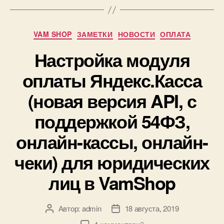
со
списками
Рубрики
VAM SHOP
ЗАМЕТКИ
НОВОСТИ
ОПЛАТА
товаров!»
Настройка модуля
оплаты Яндекс.Касса
(новая версия API, с
поддержкой 54ФЗ,
онлайн-кассы, онлайн-
чеки) для юридических
лиц в VamShop
Автор:
admin
18 августа, 2019
Автор
Дата
записи
записи
к