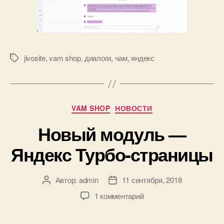
jivosite
,
vam shop
,
диалоги
,
чам
,
яндекс
Метки
Рубрики
VAM SHOP
НОВОСТИ
Новый модуль —
Яндекс Турбо-страницы
Автор:
admin
11 сентября, 2018
Автор
Дата
записи
записи
к
1 комментарий
записи
Новый