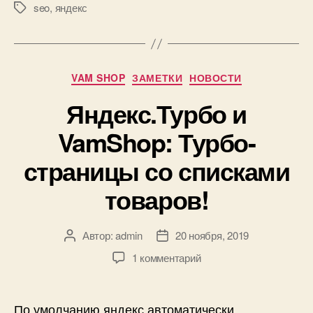
seo
,
яндекс
Метки
Рубрики
VAM SHOP
ЗАМЕТКИ
НОВОСТИ
Яндекс.Турбо и
VamShop: Турбо-
страницы со списками
товаров!
Автор:
admin
20 ноября, 2019
Автор
Дата
записи
записи
к
1 комментарий
записи
Яндекс.Турбо
и
По умолчанию яндекс автоматически