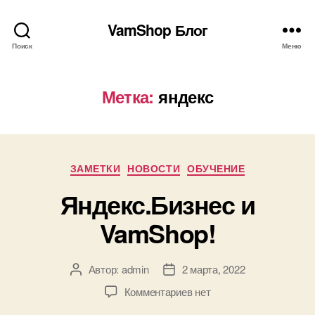
VamShop Блог
Поиск
Меню
Метка:
яндекс
Рубрики
ЗАМЕТКИ
НОВОСТИ
ОБУЧЕНИЕ
Яндекс.Бизнес и
VamShop!
Автор:
admin
2 марта, 2022
Автор
Дата
записи
записи
к
Комментариев
нет
записи