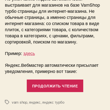
VamShop:
выстраивает для магазинов на базе VamShop
Турбо-
турбо страницы для интернет-магазина. Не
страницы
обычные страницы, а именно страницы для
со
интернет-магазина: со списком товара в виде
списками
плиток, с категориями товара, с количеством
товаров!
товара в категориях, с ценами, фильтрами,
сортировкой, поиском по магазину.
Пример:
здесь
Яндекс.Вебмастер автоматически присылает
уведомления, примерно вот такие:
«Яндекс.Тур
ПРОДОЛЖИТЬ ЧТЕНИЕ
и
VamShop:
Турбо-
vam shop
,
яндекс
,
яндекс турбо
Метки
страницы