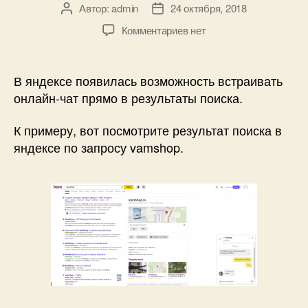
Автор:
admin
24 октября, 2018
Автор
Дата
записи
записи
к
Комментариев
нет
записи
Онлайн
чат
В яндексе появилась возможность встраивать
прямо
онлайн-чат прямо в результаты поиска.
на
сайте
К примеру, вот посмотрите результат поиска в
яндекса,
яндексе по запросу vamshop.
в
результатах
поиска!