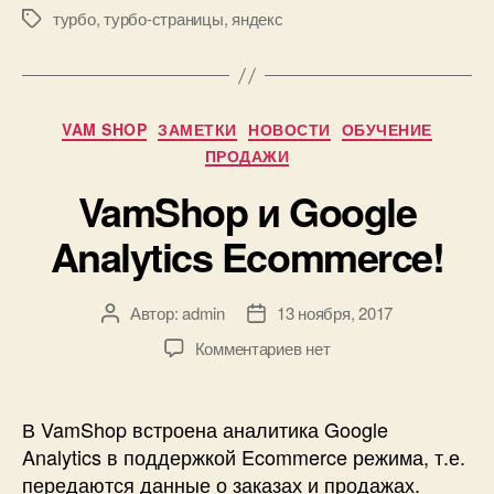
турбо
,
турбо-страницы
,
яндекс
Метки
Рубрики
VAM SHOP
ЗАМЕТКИ
НОВОСТИ
ОБУЧЕНИЕ
ПРОДАЖИ
VamShop и Google
Analytics Ecommerce!
Автор:
admin
13 ноября, 2017
Автор
Дата
записи
записи
к
Комментариев
нет
записи
VamShop
и
В VamShop встроена аналитика Google
Google
Analytics в поддержкой Ecommerce режима, т.е.
Analytics
передаются данные о заказах и продажах.
Ecommerce!