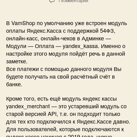
1 комментарий
записи
Настройка
модуля
В VamShop по умолчанию уже встроен модуль
оплаты
оплаты Яндекс.Касса с поддержкой 54ФЗ,
Яндекс.Касса
онлайн-касс, онлайн-чеков в Админке —
(новая
Модули — Оплата — yandex_kassa. Именно о
версия
настройке этого модуля пойдёт речь в данной
API,
заметке.
с
поддержкой
Все платежи с помощью данного модуля Вы
54ФЗ,
будете получать на свой расчётный счёт в
онлайн-
банке.
кассы,
онлайн-
Кроме того, есть ещё модуль яндекс кассы
чеки)
yandex_merchant — это устаревший модуль со
для
старой версией API, т.е. он подходит только
юридических
для тех кто подключился к Яндекс.Кассе давно.
лиц
в
Для пользователей, которые подключаются к
VamShop
яндекс.кассе начиная с 2019 года, нужно