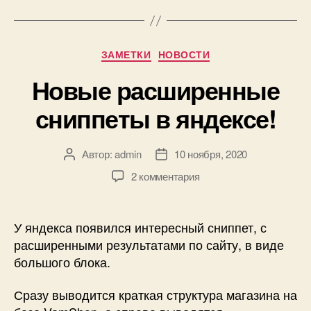
Рубрики
ЗАМЕТКИ
НОВОСТИ
Новые расширенные
сниппеты в яндексе!
Автор:
admin
10 ноября, 2020
Автор
Дата
записи
записи
к
2 комментария
записи
Новые
расширенные
У яндекса появился интересный сниппет, с
сниппеты
расширенными результатами по сайту, в виде
в
большого блока.
яндексе!
Сразу выводится краткая структура магазина на