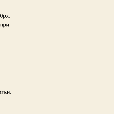
0px.
 при
атьи.