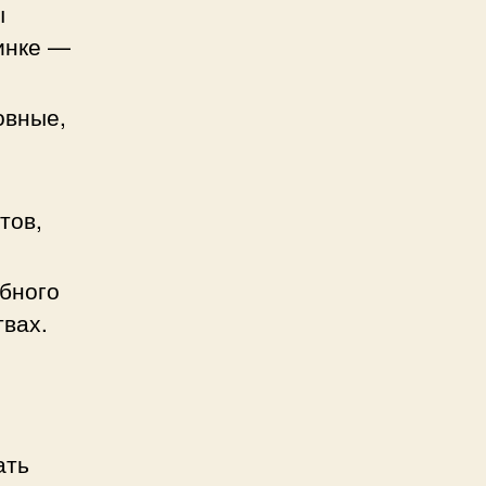
ы
минке —
овные,
тов,
обного
твах.
и
ать