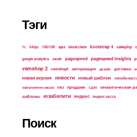
Тэги
bootstrap 4
cakephp
1с
54фз
100/100
ajax
blockchain
pagespeed insights
pagespeed
p
google analytics
oauth
vamshop 2
авторизация
доставка
vamshop4
дизайн
м
новости
новая версия
новый шаблон
онлайн-касс
продажи
семантическая р
пвз
сдэк
оформление заказа
юзабилити
яндекс
шаблоны
яндекс касса
Поиск