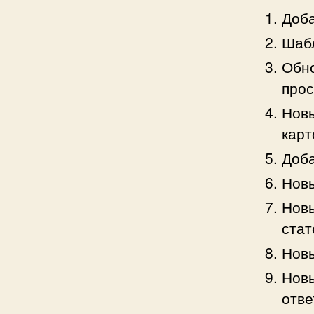
Доба
Шабл
Обно
прос
Новы
карт
Доба
Новы
Новы
стат
Новы
Новы
отве