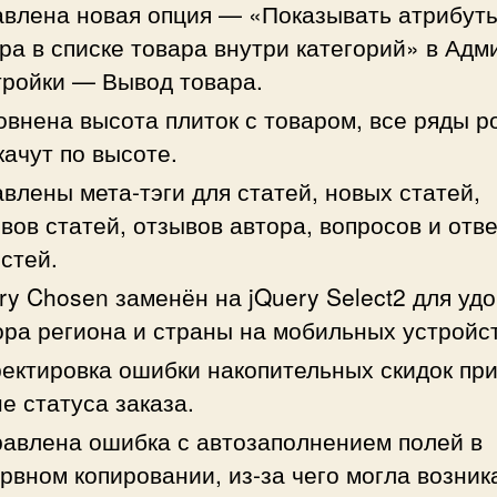
влена новая опция — «Показывать атрибут
ра в списке товара внутри категорий» в Ад
ройки — Вывод товара.
внена высота плиток с товаром, все ряды р
качут по высоте.
влены мета-тэги для статей, новых статей,
вов статей, отзывов автора, вопросов и отве
стей.
ry Chosen заменён на jQuery Select2 для уд
ра региона и страны на мобильных устройс
ектировка ошибки накопительных скидок пр
е статуса заказа.
авлена ошибка с автозаполнением полей в
рвном копировании, из-за чего могла возник