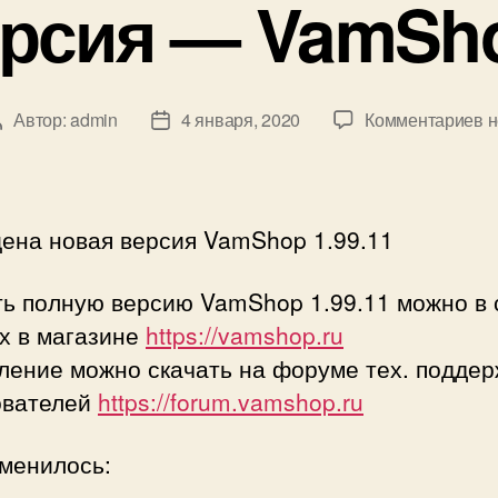
рсия — VamSho
к
Автор:
admin
4 января, 2020
Комментариев
н
Автор
Дата
з
записи
записи
Н
в
ена новая версия VamShop 1.99.11
V
1
ть полную версию VamShop 1.99.11 можно в 
х в магазине
https://vamshop.ru
ление можно скачать на форуме тех. поддер
ователей
https://forum.vamshop.ru
зменилось: