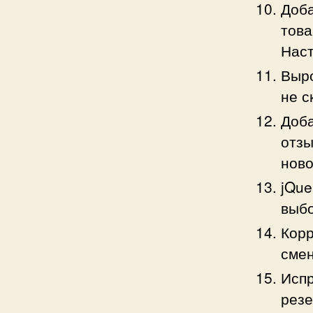
Доба
това
Наст
Выро
не с
Доба
отзы
ново
jQue
выбо
Корр
смен
Испр
резе