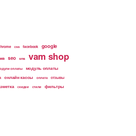
google
chrome
facebook
css
vam shop
seo
wa
sms
модуль оплаты
одули оплаты
онлайн кассы
а
отзывы
оплата
азметка
фильтры
скидки
стили