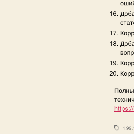
ошиб
Доба
стат
Корр
Доба
вопр
Корр
Корр
Полны
техни
https:
1.99.
Метки