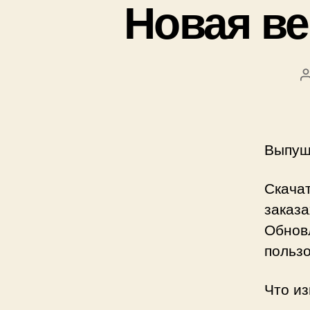
Новая ве
Выпущ
Скача
заказа
Обнов
польз
Что и