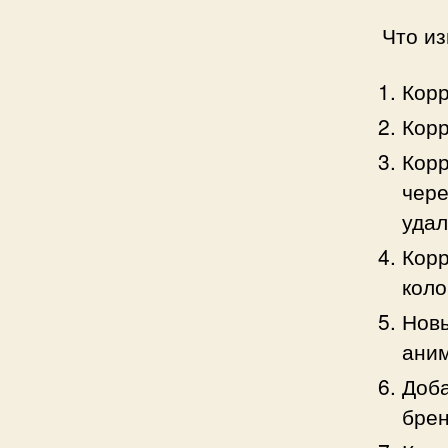
Что и
Корр
Корр
Корр
чере
удал
Корр
коло
Новы
аним
Доба
брен