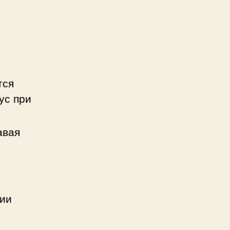
тся
ус при
авая
нии