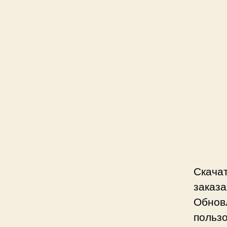
Скача
заказа
Обнов
польз