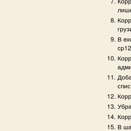
Корр
лишн
Корр
груз
В ex
cp12
Корр
адми
Доба
спис
Корр
Убра
Корр
В ша