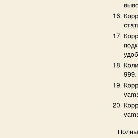
выво
Корр
стат
Корр
подк
удоб
Коли
999.
Корр
vam
Корр
vam
Полны