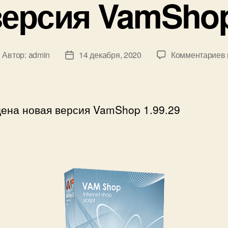
ерсия VamShop
Автор:
admin
14 декабря, 2020
Комментариев
втор
Дата
аписи
записи
ена новая версия VamShop 1.99.29