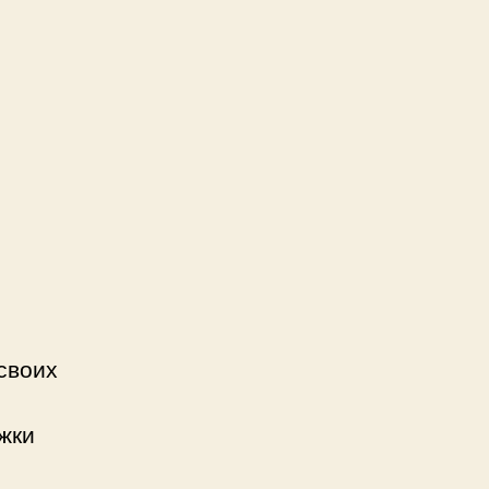
своих
жки