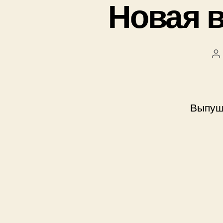
Новая в
А
з
Выпущ