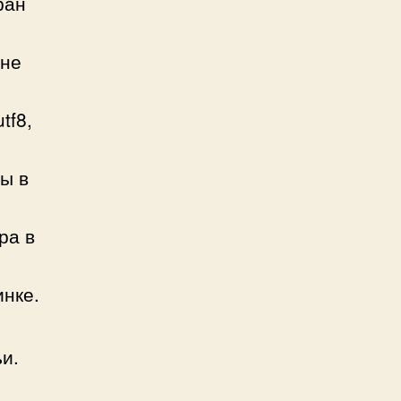
ран
 не
tf8,
ы в
ра в
инке.
и.