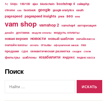
bootstrap 4
cakephp
1с
54фз
100/100
ajax
blockchain
google
chrome
facebook
google analytics
oauth
css
pagespeed insights
seo
pagespeed
pwa
sms
vam shop
vamshop 2
авторизация
vamshop4
модуль оплаты
доставка
дизайн
модули оплаты
новости
новая версия
новый шаблон
онлайн-касса
онлайн кассы
пвз
отзывы
оплата
оформление заказа
продажи
семантическая разметка
сдэк
скидки
стили
юзабилити
яндекс
фильтры
шаблоны
яндекс касса
Поиск
Поиск: