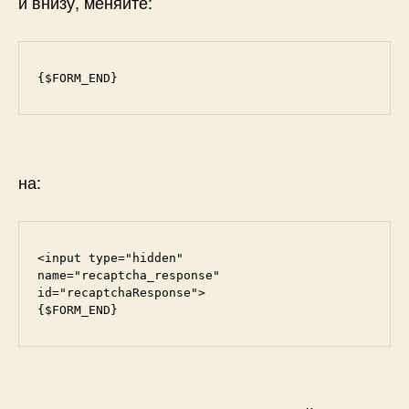
и внизу, меняйте:
{$FORM_END}
на:
<input type="hidden" 
name="recaptcha_response" 
id="recaptchaResponse">

{$FORM_END}