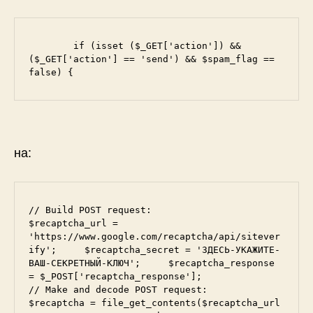
	if (isset ($_GET['action']) && 
($_GET['action'] == 'send') && $spam_flag == 
false) {
на:
// Build POST request:     
$recaptcha_url = 
'https://www.google.com/recaptcha/api/sitever
ify';     $recaptcha_secret = 'ЗДЕСЬ-УКАЖИТЕ-
ВАШ-СЕКРЕТНЫЙ-КЛЮЧ';     $recaptcha_response 
= $_POST['recaptcha_response'];     
// Make and decode POST request:     
$recaptcha = file_get_contents($recaptcha_url 