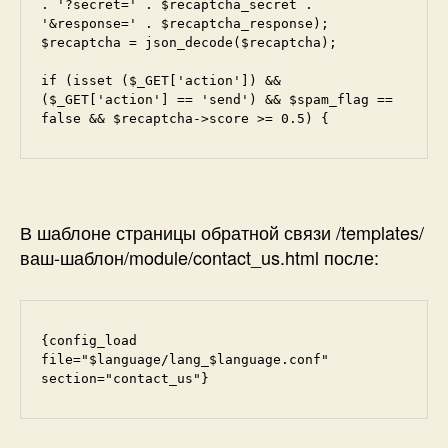
. '?secret=' . $recaptcha_secret . 
'&response=' . $recaptcha_response);     
$recaptcha = json_decode($recaptcha); 
if (isset ($_GET['action']) && 
($_GET['action'] == 'send') && $spam_flag == 
false && $recaptcha->score >= 0.5) {
В шаблоне страницы обратной связи /templates/
ваш-шаблон/module/contact_us.html после:
{config_load 
file="$language/lang_$language.conf" 
section="contact_us"}