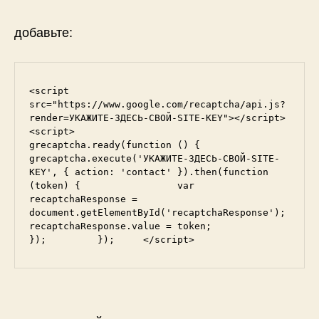
добавьте:
<script 
src="https://www.google.com/recaptcha/api.js?
render=УКАЖИТЕ-ЗДЕСЬ-СВОЙ-SITE-KEY"></script>     
<script>         
grecaptcha.ready(function () {             
grecaptcha.execute('УКАЖИТЕ-ЗДЕСЬ-СВОЙ-SITE-
KEY', { action: 'contact' }).then(function 
(token) {                 var 
recaptchaResponse = 
document.getElementById('recaptchaResponse');                 
recaptchaResponse.value = token;             
});         });     </script>