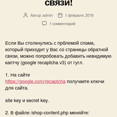
связи!
Автор:
admin
1 февраля, 2019
Автор
Дата
записи
записи
к
1 комментарий
записи
Добавляем
невидимую
Если Вы столкнулись с прблемой спама,
каптчу
который приходит у Вас со страницы обратной
от
связи, можно попробовать добавить невидимую
гугл
каптчу (google recaptcha v3) от гугл.
(google
recaptcha
1. На сайте
v3)
https://google.com/recaptcha
получаете ключи
на
страницу
для сайта.
обратной
связи!
site key и secret key.
2. В файле /shop-content.php меняйте: