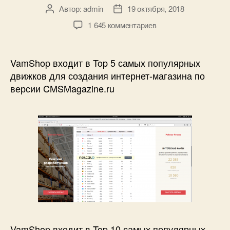
Автор:
admin
19 октября, 2018
Автор
Дата
записи
записи
к
1 645 комментариев
записи
VamShop
—
VamShop входит в Top 5 самых популярных
Один
движков для создания интернет-магазина по
из
версии CMSMagazine.ru
самых
популярных
движков
для
создания
интернет-
магазина!
VamShop входит в Top 10 самых популярных