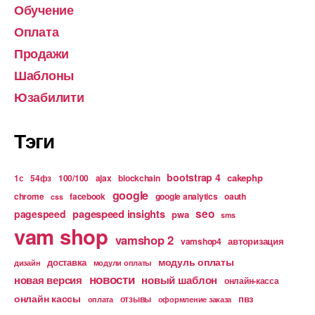
Обучение
Оплата
Продажи
Шаблоны
Юзабилити
Тэги
bootstrap 4
cakephp
1с
54фз
100/100
ajax
blockchain
google
chrome
facebook
google analytics
oauth
css
pagespeed insights
seo
pagespeed
pwa
sms
vam shop
vamshop 2
авторизация
vamshop4
модуль оплаты
доставка
дизайн
модули оплаты
новости
новая версия
новый шаблон
онлайн-касса
онлайн кассы
пвз
отзывы
оплата
оформление заказа