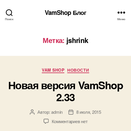
VamShop Блог
Поиск
Меню
Метка:
jshrink
Рубрики
VAM SHOP
НОВОСТИ
Новая версия VamShop
2.33
Автор:
admin
8 июля, 2015
Автор
Дата
записи
записи
к
Комментариев
нет
записи