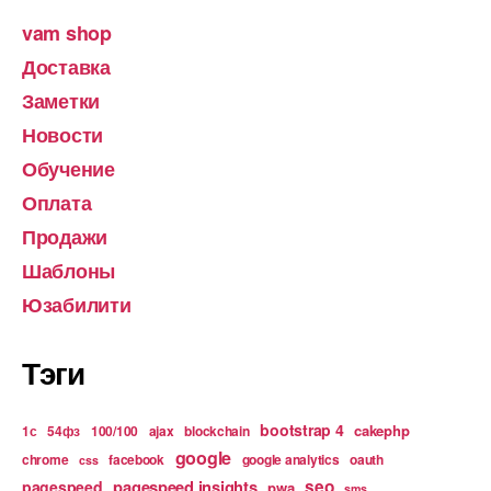
vam shop
Доставка
Заметки
Новости
Обучение
Оплата
Продажи
Шаблоны
Юзабилити
Тэги
bootstrap 4
cakephp
1с
54фз
100/100
ajax
blockchain
google
chrome
facebook
google analytics
oauth
css
pagespeed insights
seo
pagespeed
pwa
sms