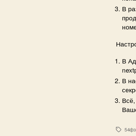
В ра
прод
номе
Настр
В А
next
В на
секр
Всё,
Ваше
54фз
Метки