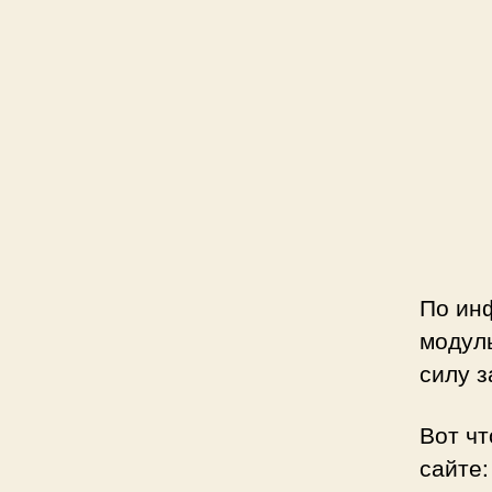
По ин
модуль
силу з
Вот чт
сайте: