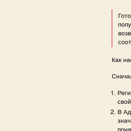
Гот
поп
возв
соо
Как на
Сначал
Реги
свой
В Ад
знач
пона