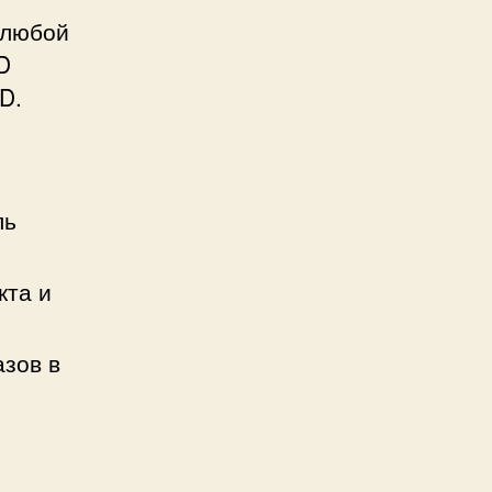
 любой
D
D.
ль
кта и
азов в