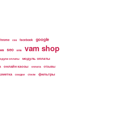
google
chrome
facebook
css
vam shop
seo
wa
sms
модуль оплаты
одули оплаты
онлайн кассы
а
отзывы
оплата
азметка
фильтры
скидки
стили