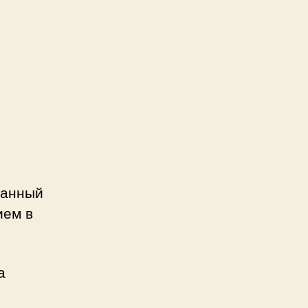
данный
ием в
а