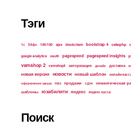
Тэги
bootstrap 4
cakephp
1с
54фз
100/100
ajax
blockchain
pagespeed insights
pagespeed
p
google analytics
oauth
vamshop 2
авторизация
доставка
vamshop4
дизайн
м
новости
новая версия
новый шаблон
онлайн-касс
продажи
семантическая р
пвз
сдэк
оформление заказа
юзабилити
яндекс
шаблоны
яндекс касса
Поиск