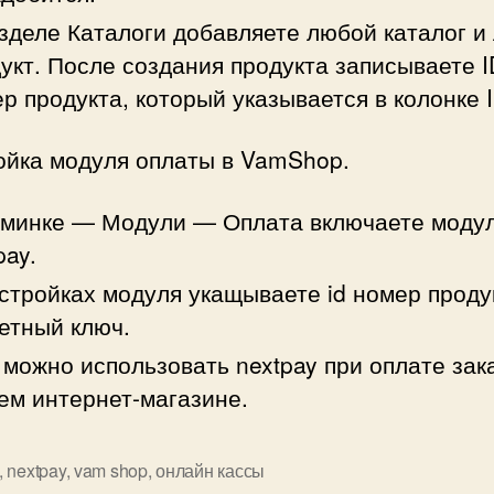
зделе Каталоги добавляете любой каталог и
укт. После создания продукта записываете I
р продукта, который указывается в колонке I
ойка модуля оплаты в VamShop.
дминке — Модули — Оплата включаете моду
pay.
стройках модуля укащываете id номер проду
етный ключ.
 можно использовать nextpay при оплате зак
м интернет-магазине.
,
nextpay
,
vam shop
,
онлайн кассы