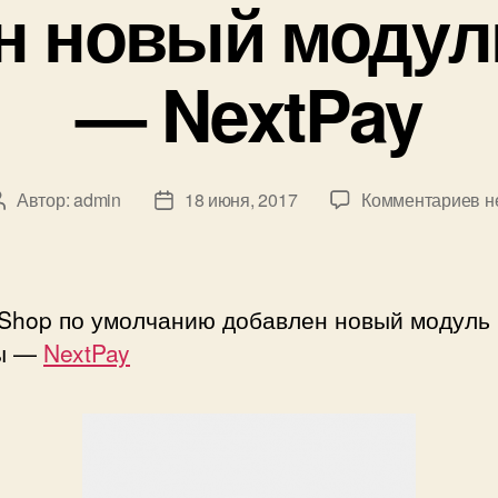
н новый модул
— NextPay
к
Автор:
admin
18 июня, 2017
Комментариев
н
Автор
Дата
за
записи
записи
Д
н
м
Shop по умолчанию добавлен новый модуль
о
ы —
NextPay
—
Ne