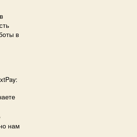
в
сть
боты в
xtPay:
чаете
е
но нам