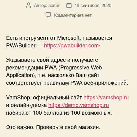
Автор:
admin
18 сентября, 2020
Автор
Дата
записи
записи
к
Комментариев
нет
записи
VamShop
набирает
Есть инструмент от Microsoft, называется
100
PWABuilder —
https://pwabuilder.com/
баллов
из
Указываете свой адрес и получаете
100
рекомендации PWA (Progressive Web
возможных
Application), т.е. насколько Ваш сайт
в
соответствует правилам PWA веб-приложений.
тесте
Microsoft
PWABuilder!
VamShop, официальный сайт
https://vamshop.ru
и онлайн-демка
https://demo.vamshop.ru
набирают 100 баллов из 100 возможных.
Это важно. Проверьте свой магазин.