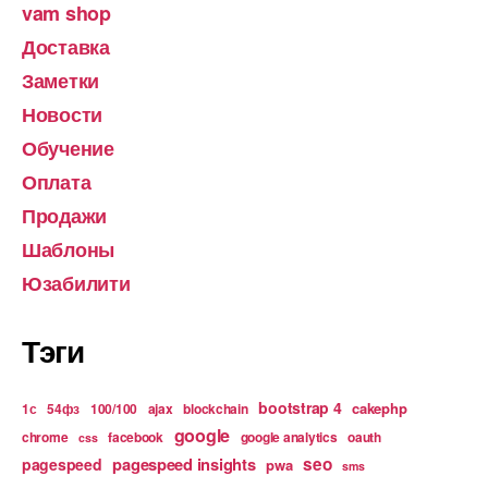
vam shop
Доставка
Заметки
Новости
Обучение
Оплата
Продажи
Шаблоны
Юзабилити
Тэги
bootstrap 4
cakephp
1с
54фз
100/100
ajax
blockchain
google
chrome
facebook
google analytics
oauth
css
pagespeed insights
seo
pagespeed
pwa
sms