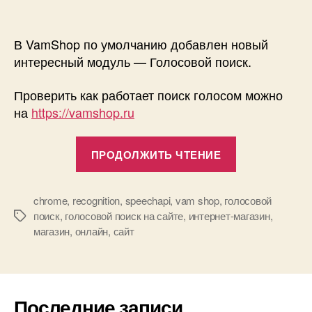
записи
Голосовой
поиск
В VamShop по умолчанию добавлен новый
в
интересный модуль — Голосовой поиск.
VamShop!
Проверить как работает поиск голосом можно
на
https://vamshop.ru
«Голосовой
ПРОДОЛЖИТЬ ЧТЕНИЕ
поиск
в
VamShop!»
chrome
,
recognition
,
speechapi
,
vam shop
,
голосовой
поиск
,
голосовой поиск на сайте
,
интернет-магазин
,
Метки
магазин
,
онлайн
,
сайт
Последние записи