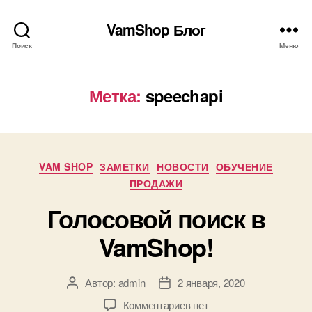
VamShop Блог
Поиск
Меню
Метка:
speechapi
Рубрики
VAM SHOP
ЗАМЕТКИ
НОВОСТИ
ОБУЧЕНИЕ
ПРОДАЖИ
Голосовой поиск в
VamShop!
Автор:
admin
2 января, 2020
Автор
Дата
записи
записи
к
Комментариев
нет