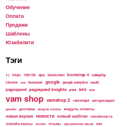
Обучение
Оплата
Продажи
Шаблоны
Юзабилити
Тэги
bootstrap 4
cakephp
1с
54фз
100/100
ajax
blockchain
google
chrome
facebook
google analytics
oauth
css
pagespeed insights
seo
pagespeed
pwa
sms
vam shop
vamshop 2
авторизация
vamshop4
модуль оплаты
доставка
дизайн
модули оплаты
новости
новая версия
новый шаблон
онлайн-касса
онлайн кассы
пвз
отзывы
оплата
оформление заказа