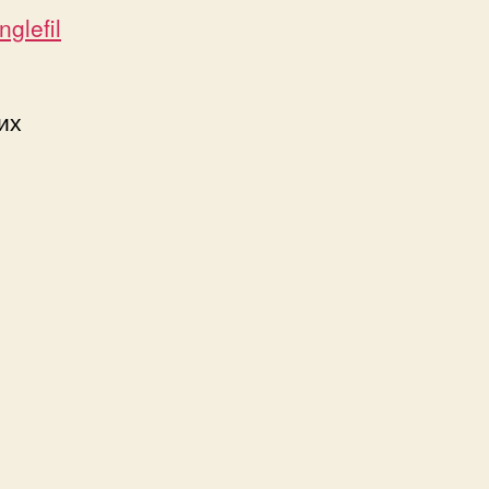
glefil
их