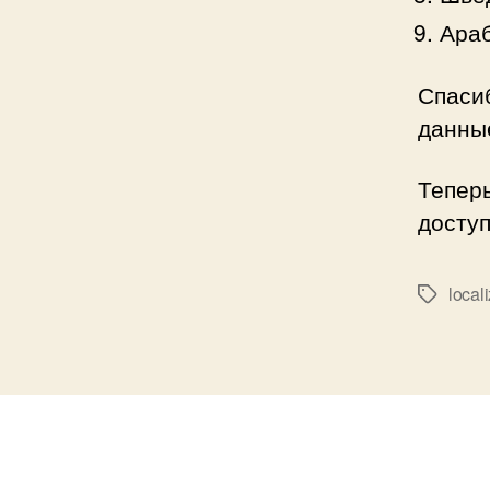
Араб
Спаси
данные
Тепер
доступ
local
Метки