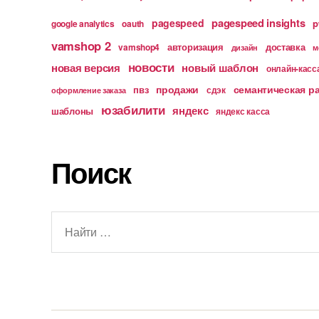
pagespeed insights
pagespeed
p
google analytics
oauth
vamshop 2
авторизация
доставка
vamshop4
дизайн
м
новости
новая версия
новый шаблон
онлайн-касс
продажи
семантическая р
пвз
сдэк
оформление заказа
юзабилити
яндекс
шаблоны
яндекс касса
Поиск
Поиск: