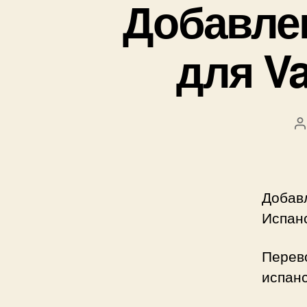
Добавле
для V
А
з
Добав
Испан
Перево
испанс