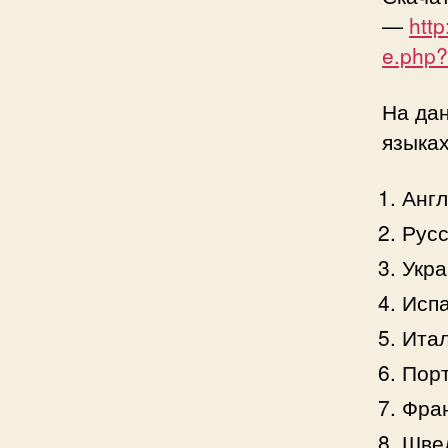
—
htt
e.php?
На да
языках
Англ
Русс
Укра
Испа
Итал
Порт
Фран
Шве