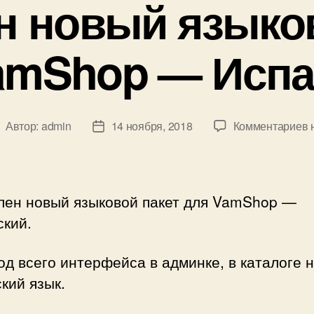
н новый языков
amShop — Испа
к
Автор:
admin
14 ноября, 2018
Комментариев
втор
Дата
з
аписи
записи
Д
н
я
лен новый языковой пакет для VamShop —
п
ский.
д
д всего интерфейса в админке, в каталоге 
И
кий язык.