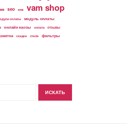
vam shop
seo
wa
sms
модуль оплаты
одули оплаты
онлайн кассы
а
отзывы
оплата
азметка
фильтры
скидки
стили