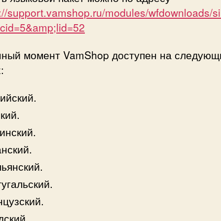
p://support.vamshop.ru/modules/wfdownloads/sin
cid=5&amp;lid=52
нный момент VamShop доступен на следующ
:
ийский.
кий.
инский.
нский.
ьянский.
угальский.
цузский.
дский.