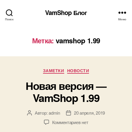
VamShop Блог
Поиск
Меню
Метка:
vamshop 1.99
Рубрики
ЗАМЕТКИ
НОВОСТИ
Новая версия —
VamShop 1.99
Автор:
admin
20 апреля, 2019
Автор
Дата
записи
записи
к
Комментариев
нет
записи