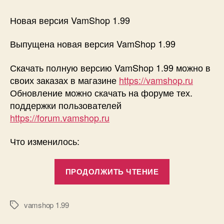
Новая
версия
Новая версия VamShop 1.99
—
VamShop
Выпущена новая версия VamShop 1.99
1.99
Скачать полную версию VamShop 1.99 можно в
своих заказах в магазине
https://vamshop.ru
Обновление можно скачать на форуме тех.
поддержки пользователей
https://forum.vamshop.ru
Что изменилось:
«Новая
ПРОДОЛЖИТЬ ЧТЕНИЕ
версия
—
VamShop
vamshop 1.99
Метки
1.99»