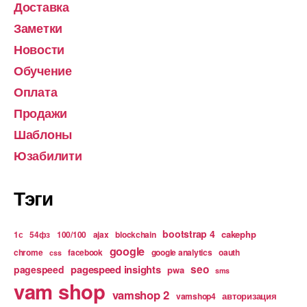
Доставка
Заметки
Новости
Обучение
Оплата
Продажи
Шаблоны
Юзабилити
Тэги
bootstrap 4
cakephp
1с
54фз
100/100
ajax
blockchain
google
chrome
facebook
google analytics
oauth
css
pagespeed insights
seo
pagespeed
pwa
sms
vam shop
vamshop 2
авторизация
vamshop4