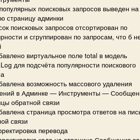
 популярных поисковых запросов выведен на
ую страницу админки
сок поисковых запросов отсортирован по
рности и сгруппирован по запросам, что б н
й
бавлено виртуальное поле total в модель
Log для подсчёта популярности поискового
са
обавлена возможность массового удаления
ений в Админке — Инструменты — Сообщен
ицы обратной связи
бавлена страница просмотра ответов на пис
ной связи
рректировка перевода
рректировка кода на странице Сообщения со