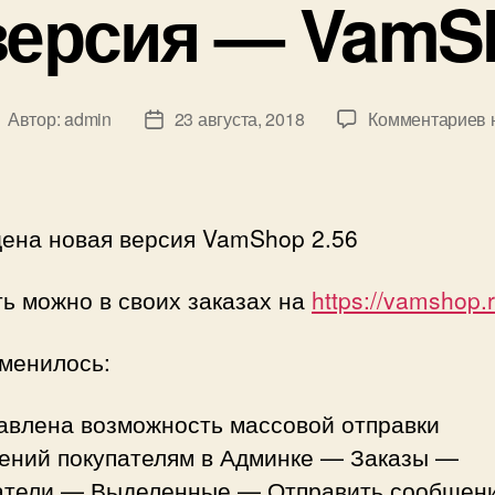
версия — VamSh
к
Автор:
admin
23 августа, 2018
Комментариев
втор
Дата
з
аписи
записи
в
ена новая версия VamShop 2.56
2
ь можно в своих заказах на
https://vamshop.
зменилось:
бавлена возможность массовой отправки
ений покупателям в Админке — Заказы —
атели — Выделенные — Отправить сообщен