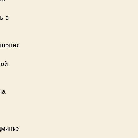
ь в
бщения
ной
на
дминке