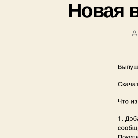
Новая 
А
з
Выпущ
Скачат
Что и
1. До
сообщ
Покуп