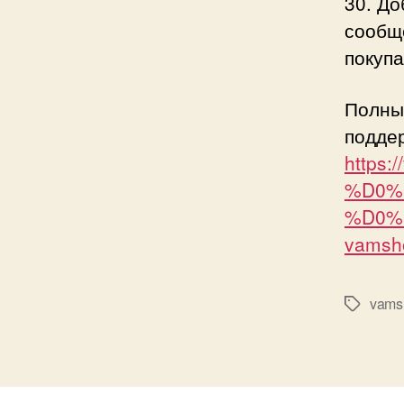
30. До
сообщ
покупа
Полны
подде
https:
%D0%
%D0%
vamsh
vams
Метки