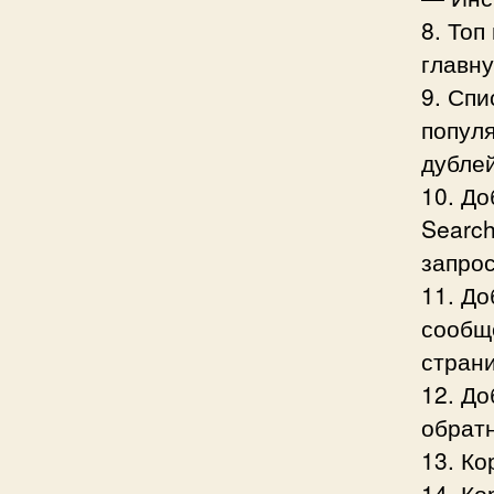
8. Топ
главн
9. Спи
популя
дубле
10. До
Search
запро
11. Д
сообщ
стран
12. До
обрат
13. Ко
14. Ко