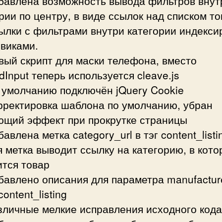
обавлена возможность вывода фильтров внут
рии по центру, в виде ссылок над списком то
ылки с фильтрами внутри категории индекси
виками.
вый скрипт для маски телефона, вместо
Input теперь используется cleave.js
 умолчанию подключён jQuery Cookie
рректировка шаблона по умолчанию, убран
ющий эффект при прокрутке страницы
бавлена метка category_url в тэг content_listi
 метка выводит ссылку на категорию, в кото
ится товар
бавлено описания для параметра manufactur
content_listing
зличные мелкие исправления исходного кода