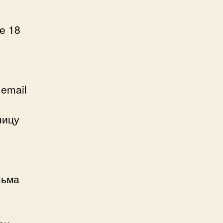
е 18
 email
ницу
сьма