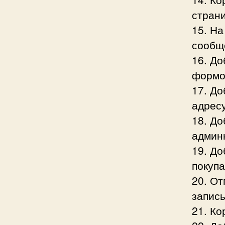
стран
15. На
сообщ
16. Д
формо
17. До
адресу
18. До
админ
19. Д
покуп
20. О
записы
21. Ко