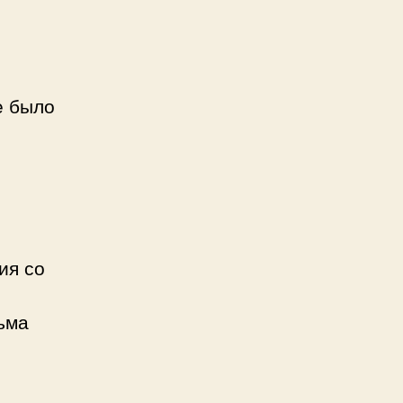
е было
ия со
ьма