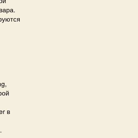
ри
вара.
руются
ng,
рой
er в
.