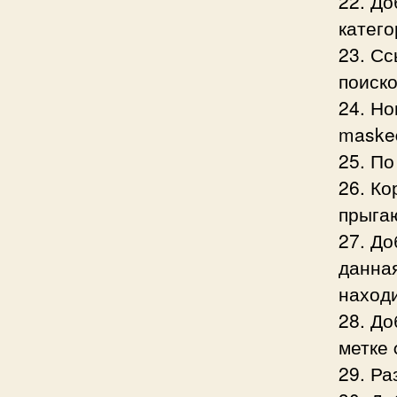
22. Д
катего
23. Сс
поиско
24. Но
masked
25. По
26. Ко
прыга
27. До
данная
наход
28. До
метке 
29. Ра