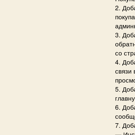
2. Доб
покупа
админк
3. До
обрат
со стр
4. До
связи 
просмо
5. До
главн
6. Доб
сообщ
7. До
— Инс