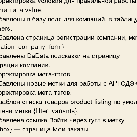
рректировка условия для правильной работы
та типа value.
бавлены в базу поля для компаний, в таблиц
ers.
бавлена страница регистрации компании, ме
tration_company_form}.
бавлены DaData подсказки на страницу
рации компании.
рректировка мета-тэгов.
бавлены новые метки для работы с API СДЭК
рректировка мета-тэгов.
шаблон списка товаров product-listing по ум
ена метка {filter_variants}.
бавлена ссылка Войти через гугл в метку
_box} — страница Мои заказы.