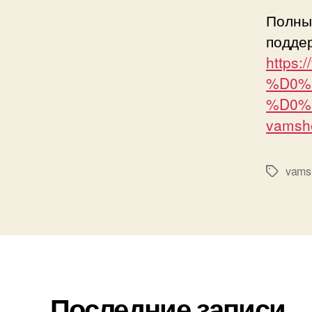
Полны
подде
https:
%D0%
%D0%
vamsh
vams
Метки
Последние записи