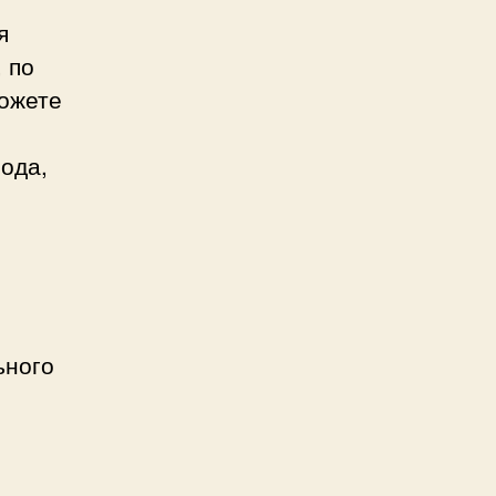
я
 по
можете
ода,
ьного
и