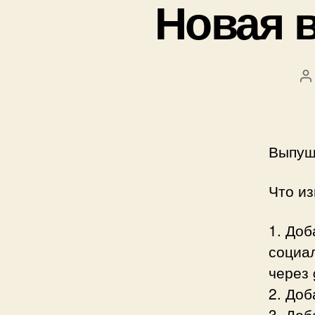
Новая 
А
з
Выпущ
Что и
1. До
социал
через 
2. До
3. До