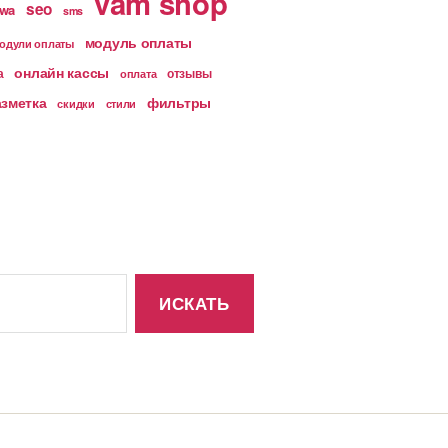
vam shop
seo
wa
sms
модуль оплаты
одули оплаты
онлайн кассы
а
отзывы
оплата
азметка
фильтры
скидки
стили