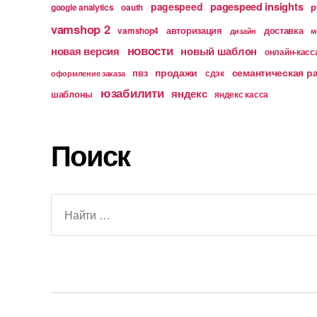
pagespeed insights
pagespeed
p
google analytics
oauth
vamshop 2
авторизация
доставка
vamshop4
дизайн
м
новости
новая версия
новый шаблон
онлайн-касс
продажи
семантическая р
пвз
сдэк
оформление заказа
юзабилити
яндекс
шаблоны
яндекс касса
Поиск
Поиск: