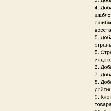
4. До
шаблон
ошибке
восста
5. До
страны
5. Ст
индек
6. Доб
7. Доб
8. До
рейтин
9. Кно
товар