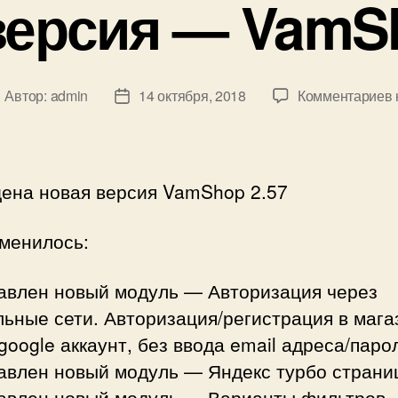
версия — VamSh
к
Автор:
admin
14 октября, 2018
Комментариев
втор
Дата
аписи
записи
ена новая версия VamShop 2.57
зменилось:
бавлен новый модуль — Авторизация через
ьные сети. Авторизация/регистрация в мага
google аккаунт, без ввода email адреса/паро
бавлен новый модуль — Яндекс турбо страни
бавлен новый модуль — Варианты фильтров.