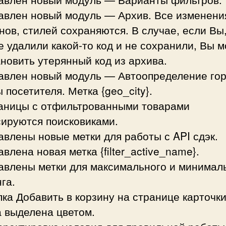
бавлен новый модуль — Архив. Все изменени
ов, стилей сохраняются. В случае, если Вы,
 удалили какой-то код и не сохранили, Вы 
новить утерянный код из архива.
бавлен новый модуль — Автоопределение гор
 посетителя. Метка {geo_city}.
раницы с отфильтрованными товарами
сируются поисковиками.
авлены новые метки для работы с API сдэк.
авлена новая метка {filter_active_name}.
бавлены метки для максимального и минимал
га.
пка Добавить в корзину на странице карточк
а выделена цветом.