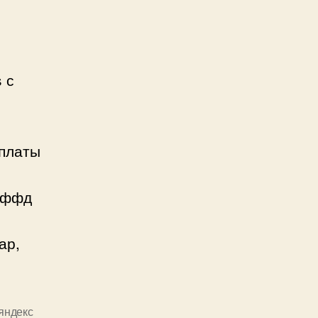
 с
оплаты
я ффд
ар,
яндекс