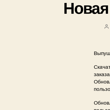
Новая
А
з
Выпущ
Скача
заказа
Обнов
польз
Обнов
пользо