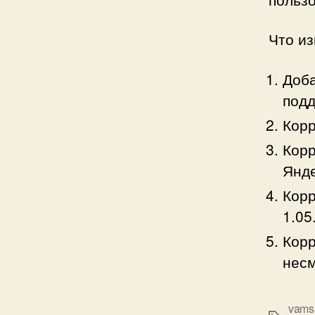
Что и
Доба
подд
Корр
Корр
Янде
Корр
1.05
Корр
несм
vams