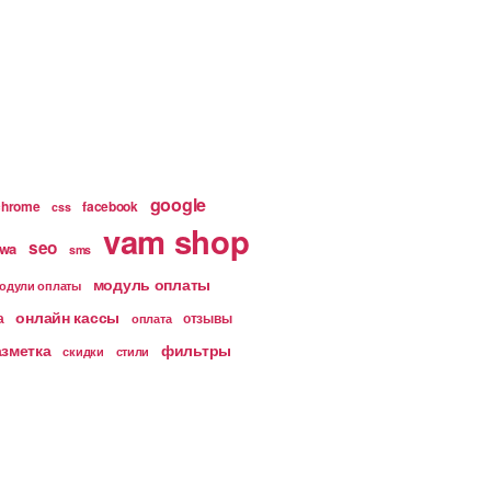
google
chrome
facebook
css
vam shop
seo
wa
sms
модуль оплаты
одули оплаты
онлайн кассы
а
отзывы
оплата
азметка
фильтры
скидки
стили