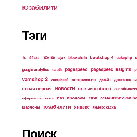
Юзабилити
Тэги
bootstrap 4
cakephp
1с
54фз
100/100
ajax
blockchain
pagespeed insights
pagespeed
p
google analytics
oauth
vamshop 2
авторизация
доставка
vamshop4
дизайн
м
новости
новая версия
новый шаблон
онлайн-касс
продажи
семантическая р
пвз
сдэк
оформление заказа
юзабилити
яндекс
шаблоны
яндекс касса
Поиск