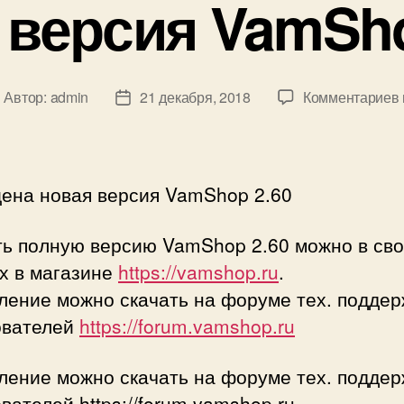
 версия VamSho
Автор:
admin
21 декабря, 2018
Комментариев
втор
Дата
аписи
записи
ена новая версия VamShop 2.60
ть полную версию VamShop 2.60 можно в св
х в магазине
https://vamshop.ru
.
ление можно скачать на форуме тех. поддер
ователей
https://forum.vamshop.ru
ление можно скачать на форуме тех. поддер
вателей https://forum.vamshop.ru