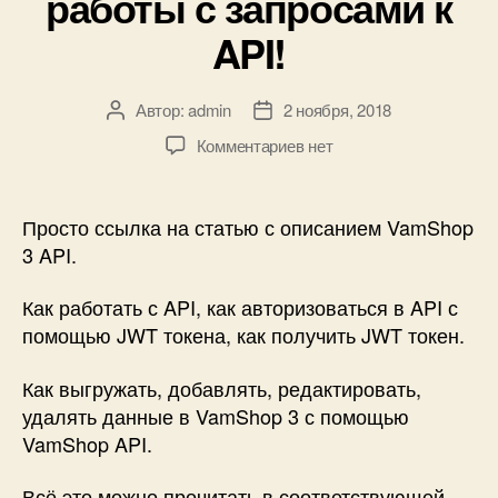
работы с запросами к
API!
Автор:
admin
2 ноября, 2018
Автор
Дата
записи
записи
к
Комментариев
нет
записи
VamShop
3
Просто ссылка на статью с описанием VamShop
API
3 API.
—
Описание
Как работать с API, как авторизоваться в API с
общих
помощью JWT токена, как получить JWT токен.
принципов,
JWT
Как выгружать, добавлять, редактировать,
авторизация,
удалять данные в VamShop 3 с помощью
примеры
работы
VamShop API.
с
запросами
Всё это можно прочитать в соответствующей