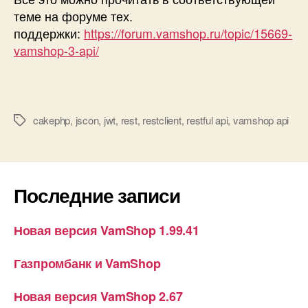
к
теме на форуме тех.
API!
поддержки:
https://forum.vamshop.ru/topic/15669-
vamshop-3-api/
cakephp
,
jscon
,
jwt
,
rest
,
restclient
,
restful api
,
vamshop api
Метки
Последние записи
Новая версия VamShop 1.99.41
Газпромбанк и VamShop
Новая версия VamShop 2.67