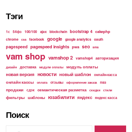
Тэги
bootstrap 4
cakephp
1с
54фз
100/100
ajax
blockchain
google
chrome
facebook
google analytics
oauth
css
pagespeed insights
seo
pagespeed
pwa
sms
vam shop
vamshop 2
авторизация
vamshop4
модуль оплаты
доставка
дизайн
модули оплаты
новости
новая версия
новый шаблон
онлайн-касса
онлайн кассы
пвз
отзывы
оплата
оформление заказа
продажи
семантическая разметка
сдэк
скидки
стили
юзабилити
яндекс
фильтры
шаблоны
яндекс касса
Поиск
Поиск: