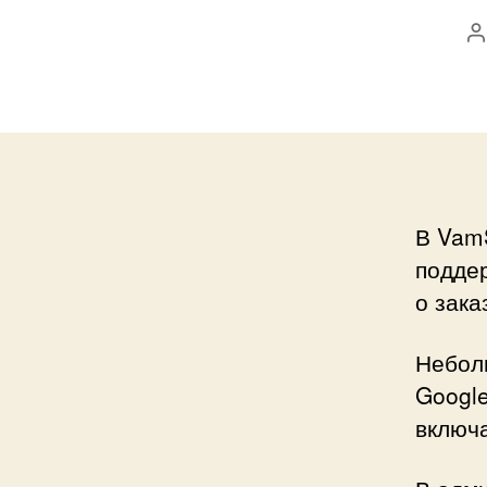
А
з
В VamS
подде
о зака
Небол
Google
включа