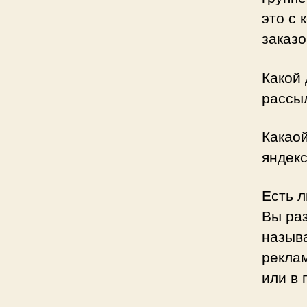
это с 
заказо
Какой 
рассы
Какаой
яндекс
Есть л
Вы раз
назыв
реклам
или в 