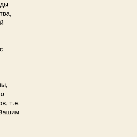
иды
тва,
ой
с
мы,
то
в, т.е.
 Вашим