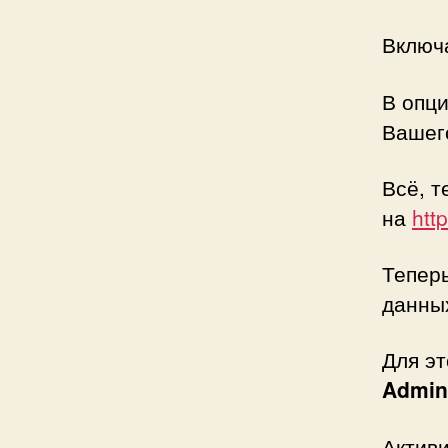
Включ
В опц
Вашего
Всё, т
на
htt
Тепер
данных
Для эт
Admin
Актив