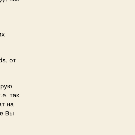
их
ds, от
орую
.е. так
ат на
се Вы