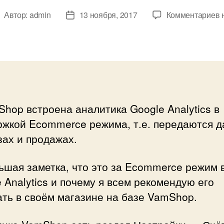
к
Автор:
admin
13 ноября, 2017
Комментариев
втор
Дата
з
аписи
записи
и
G
A
E
hop встроена аналитика Google Analytics в
ржкой Ecommerce режима, т.е. передаются 
зах и продажах.
ьшая заметка, что это за Ecommerce режим 
 Analytics и почему я всем рекомендую его
ть в своём магазине на базе VamShop.