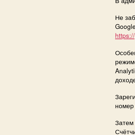
В адм
Не заб
Google
https:
Особе
режим
Analyt
доходе
Зареги
номер 
Затем
Счётчи