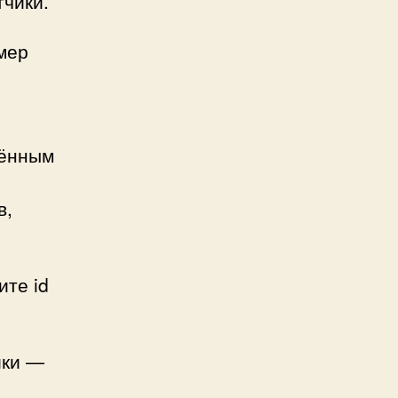
чики.
мер
чённым
в,
ите id
йки —