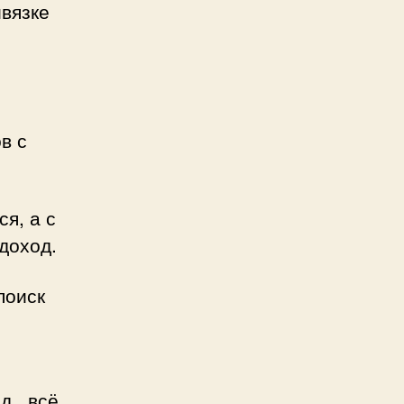
ивязке
в с
я, а с
доход.
поиск
д., всё