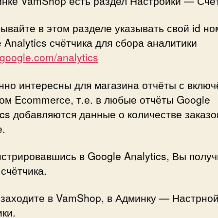
инке VamShop есть раздел Настройки — Счёт
ывайте в этом разделе указывать свой id но
 Analytics счётчика для сбора аналитики
//google.com/analytics
нно интересны для магазина отчёты с вклю
ом Ecommerce, т.е. в любые отчёты Google
ics добавляются данные о количестве заказо
.
стрировавшись в Google Analytics, Вы получ
счётчика.
 заходите в VamShop, в Админку — Настрно
ки.