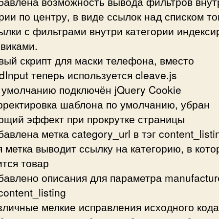
обавлена возможность вывода фильтров внут
рии по центру, в виде ссылок над списком то
ылки с фильтрами внутри категории индекси
виками.
вый скрипт для маски телефона, вместо
Input теперь используется cleave.js
 умолчанию подключён jQuery Cookie
рректировка шаблона по умолчанию, убран
ющий эффект при прокрутке страницы
бавлена метка category_url в тэг content_listi
 метка выводит ссылку на категорию, в кото
ится товар
бавлено описания для параметра manufactur
content_listing
зличные мелкие исправления исходного кода