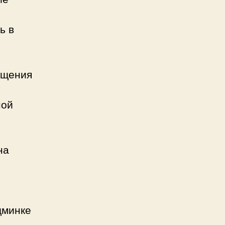
ь в
бщения
ной
на
дминке