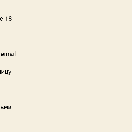
е 18
 email
ницу
сьма