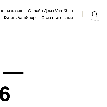
нет магазин
Онлайн Демо VamShop
Купить VamShop
Связатья с нами
Поиск
я —
6