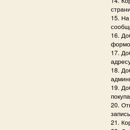
14. Ко
стран
15. На
сообщ
16. Д
формо
17. До
адресу
18. До
админ
19. Д
покуп
20. О
записы
21. Ко