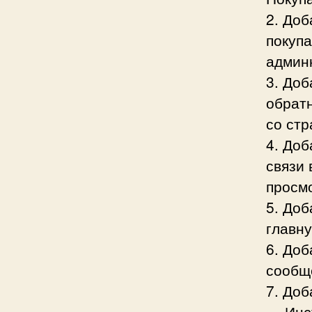
2. Доб
покупа
админк
3. До
обрат
со стр
4. До
связи 
просмо
5. До
главн
6. Доб
сообщ
7. До
— Инс