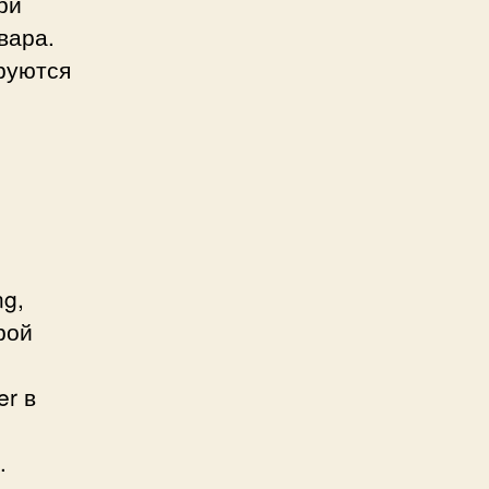
ри
вара.
руются
ng,
рой
er в
.