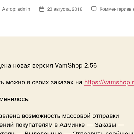
к
Автор:
admin
23 августа, 2018
Комментариев
втор
Дата
з
аписи
записи
в
2
ена новая версия VamShop 2.56
ь можно в своих заказах на
https://vamshop.
зменилось:
бавлена возможность массовой отправки
ений покупателям в Админке — Заказы —
атели — Выделенные — Отправить сообщен