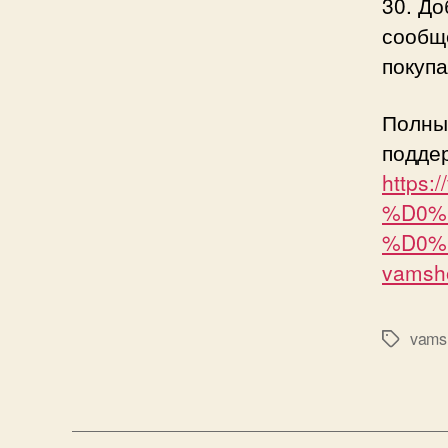
30. До
сообщ
покупа
Полны
подде
https:
%D0%
%D0%
vamsh
vams
Метки