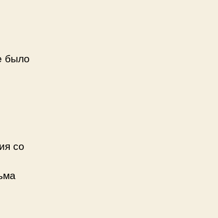
е было
ия со
ьма