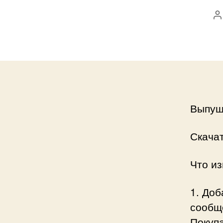
А
з
Выпущ
Скачат
Что и
1. До
сообщ
Покуп