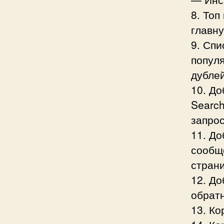
8. Топ
главн
9. Спи
популя
дубле
10. До
Search
запро
11. Д
сообщ
стран
12. До
обрат
13. Ко