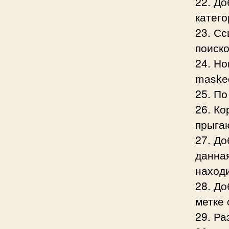
22. Д
катего
23. Сс
поиско
24. Но
masked
25. По
26. Ко
прыга
27. До
данная
наход
28. До
метке 
29. Ра