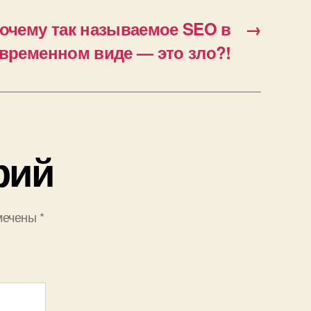
очему так называемое SEO в
→
временном виде — это зло?!
рий
мечены
*