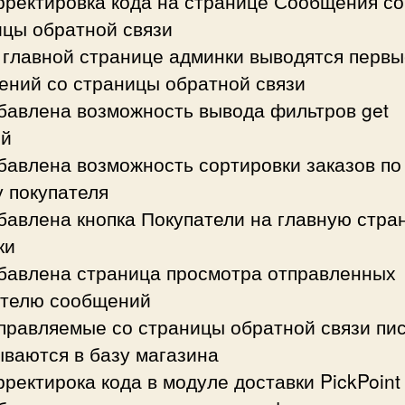
рректировка кода на странице Сообщения со
ицы обратной связи
 главной странице админки выводятся первы
ений со страницы обратной связи
обавлена возможность вывода фильтров get
й
бавлена возможность сортировки заказов по
 покупателя
бавлена кнопка Покупатели на главную стра
ки
обавлена страница просмотра отправленных
ателю сообщений
тправляемые со страницы обратной связи пи
ваются в базу магазина
рректирока кода в модуле доставки PickPoint