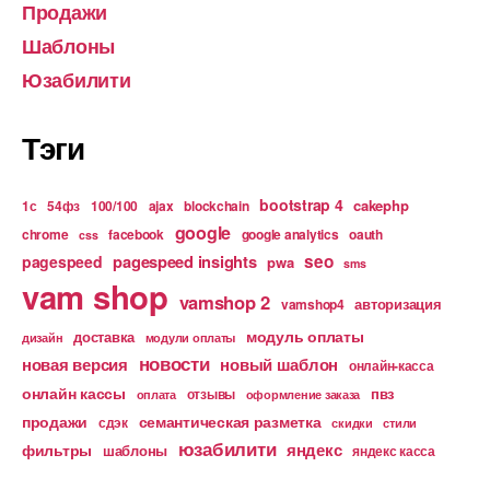
Продажи
Шаблоны
Юзабилити
Тэги
bootstrap 4
cakephp
1с
54фз
100/100
ajax
blockchain
google
chrome
facebook
google analytics
oauth
css
pagespeed insights
seo
pagespeed
pwa
sms
vam shop
vamshop 2
авторизация
vamshop4
модуль оплаты
доставка
дизайн
модули оплаты
новости
новая версия
новый шаблон
онлайн-касса
онлайн кассы
пвз
отзывы
оплата
оформление заказа
продажи
семантическая разметка
сдэк
скидки
стили
юзабилити
яндекс
фильтры
шаблоны
яндекс касса