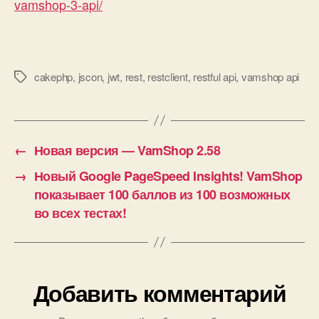
vamshop-3-api/
cakephp
,
jscon
,
jwt
,
rest
,
restclient
,
restful api
,
vamshop api
Метки
←
Новая версия — VamShop 2.58
→
Новый Google PageSpeed Insights! VamShop
показывает 100 баллов из 100 возможных
во всех тестах!
Добавить комментарий