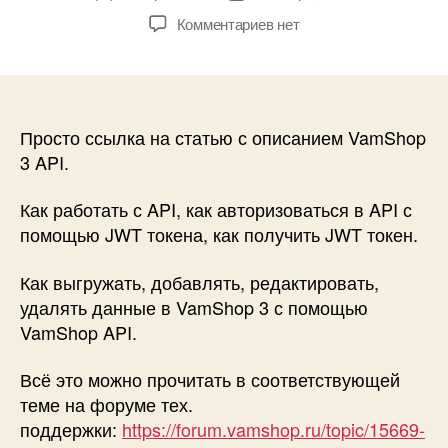
записи
записи
к
Комментариев
нет
записи
VamShop
3
API
—
Просто ссылка на статью с описанием VamShop
Описание
3 API.
общих
принципов,
Как работать с API, как авторизоваться в API с
JWT
помощью JWT токена, как получить JWT токен.
авторизация,
примеры
Как выгружать, добавлять, редактировать,
работы
удалять данные в VamShop 3 с помощью
с
VamShop API.
запросами
к
API!
Всё это можно прочитать в соответствующей
теме на форуме тех.
поддержки:
https://forum.vamshop.ru/topic/15669-