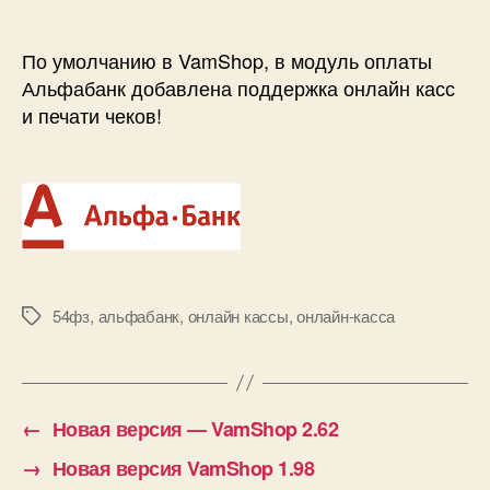
модуль
оплаты
Альфабанк
По умолчанию в VamShop, в модуль оплаты
добавлена
Альфабанк добавлена поддержка онлайн касс
поддержка
и печати чеков!
онлайн
касс
и
печати
чеков!
54фз
,
альфабанк
,
онлайн кассы
,
онлайн-касса
Метки
←
Новая версия — VamShop 2.62
→
Новая версия VamShop 1.98