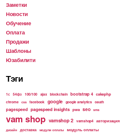
Заметки
Новости
Обучение
Оплата
Продажи
Шаблоны
Юзабилити
Тэги
bootstrap 4
cakephp
1с
54фз
100/100
ajax
blockchain
google
chrome
facebook
google analytics
oauth
css
pagespeed insights
seo
pagespeed
pwa
sms
vam shop
vamshop 2
авторизация
vamshop4
модуль оплаты
доставка
дизайн
модули оплаты