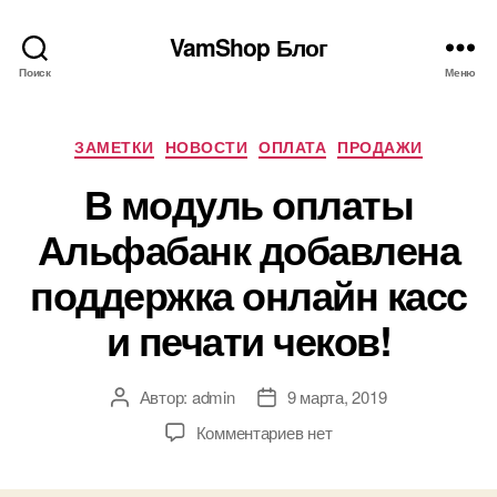
VamShop Блог
Поиск
Меню
Рубрики
ЗАМЕТКИ
НОВОСТИ
ОПЛАТА
ПРОДАЖИ
В модуль оплаты
Альфабанк добавлена
поддержка онлайн касс
и печати чеков!
Автор:
admin
9 марта, 2019
Автор
Дата
записи
записи
к
Комментариев
нет
записи
В