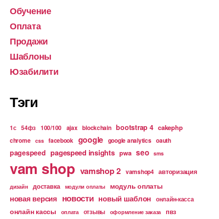
Обучение
Оплата
Продажи
Шаблоны
Юзабилити
Тэги
bootstrap 4
cakephp
1с
54фз
100/100
ajax
blockchain
google
chrome
facebook
google analytics
oauth
css
pagespeed insights
seo
pagespeed
pwa
sms
vam shop
vamshop 2
авторизация
vamshop4
модуль оплаты
доставка
дизайн
модули оплаты
новости
новая версия
новый шаблон
онлайн-касса
онлайн кассы
пвз
отзывы
оплата
оформление заказа