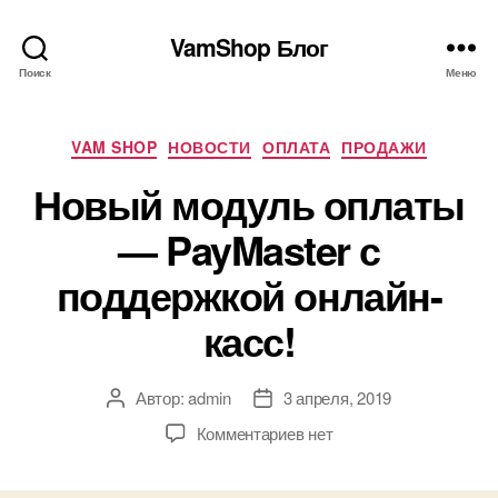
VamShop Блог
Поиск
Меню
Рубрики
VAM SHOP
НОВОСТИ
ОПЛАТА
ПРОДАЖИ
Новый модуль оплаты
— PayMaster с
поддержкой онлайн-
касс!
Автор:
admin
3 апреля, 2019
Автор
Дата
записи
записи
к
Комментариев
нет
записи
Новый