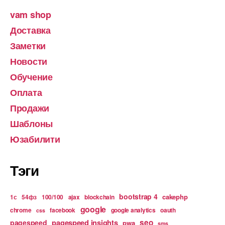
vam shop
Доставка
Заметки
Новости
Обучение
Оплата
Продажи
Шаблоны
Юзабилити
Тэги
bootstrap 4
cakephp
1с
54фз
100/100
ajax
blockchain
google
chrome
facebook
google analytics
oauth
css
pagespeed insights
seo
pagespeed
pwa
sms