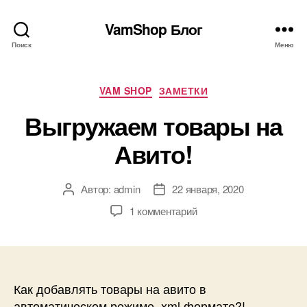
VamShop Блог
Поиск
Меню
Рубрики
VAM SHOP
ЗАМЕТКИ
Выгружаем товары на
Авито!
Автор:
admin
22 января, 2020
Автор
Дата
записи
записи
к
1 комментарий
записи
Выгружаем
товары
на
Авито!
Как добавлять товары на авито в
автоматическом режиме, xml формате?!