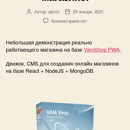
Автор:
admin
26 января, 2020
Автор
Дата
записи
записи
к
Комментариев
нет
записи
Про
простое,
Небольшая демонстрация реально
быстрое
работающего магазина на базе
VamShop PWA
.
и
удобное
Движок, CMS для создания онлайн магазинов
оформление
на базе React + NodeJS + MongoDB.
заказа
в
онлайн
магазине!