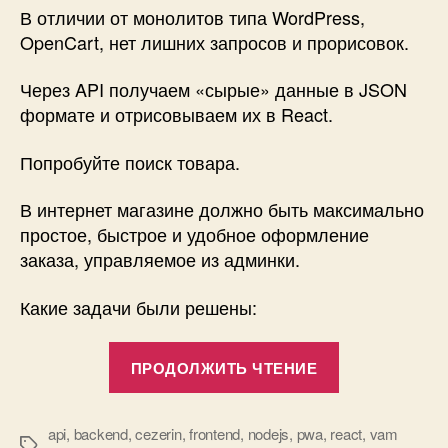
В отличии от монолитов типа WordPress,
OpenCart, нет лишних запросов и прорисовок.
Через API получаем «сырые» данные в JSON
формате и отрисовываем их в React.
Попробуйте поиск товара.
В интернет магазине должно быть максимально
простое, быстрое и удобное оформление
заказа, управляемое из админки.
Какие задачи были решены:
«Про
ПРОДОЛЖИТЬ ЧТЕНИЕ
простое,
быстрое
и
api
,
backend
,
cezerin
,
frontend
,
nodejs
,
pwa
,
react
,
vam
Метки