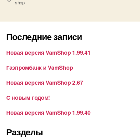
shop
удобное
оформление
заказа
в
Последние записи
онлайн
магазине!»
Новая версия VamShop 1.99.41
Газпромбанк и VamShop
Новая версия VamShop 2.67
С новым годом!
Новая версия VamShop 1.99.40
Разделы