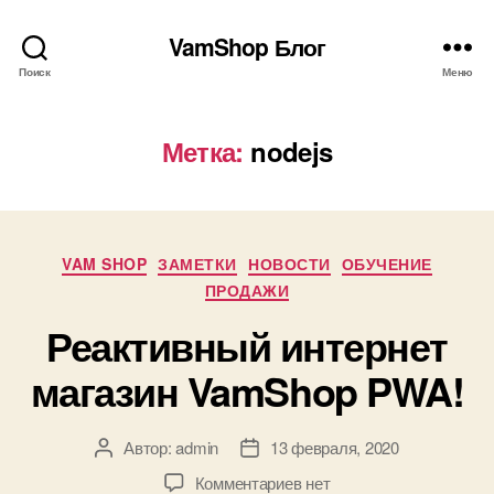
VamShop Блог
Поиск
Меню
Метка:
nodejs
Рубрики
VAM SHOP
ЗАМЕТКИ
НОВОСТИ
ОБУЧЕНИЕ
ПРОДАЖИ
Реактивный интернет
магазин VamShop PWA!
Автор:
admin
13 февраля, 2020
Автор
Дата
записи
записи
к
Комментариев
нет