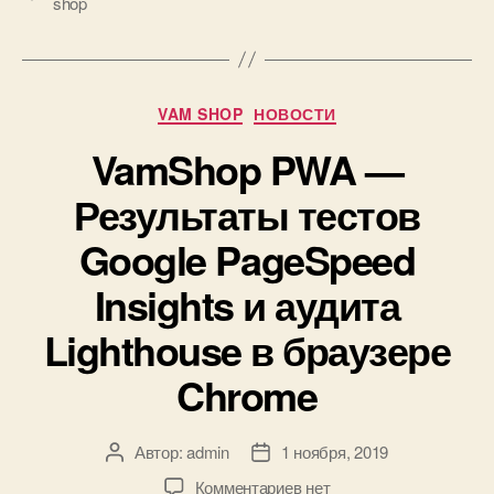
shop
удобное
оформление
заказа
в
Рубрики
VAM SHOP
НОВОСТИ
онлайн
VamShop PWA —
магазине!»
Результаты тестов
Google PageSpeed
Insights и аудита
Lighthouse в браузере
Chrome
Автор:
admin
1 ноября, 2019
Автор
Дата
записи
записи
к
Комментариев
нет