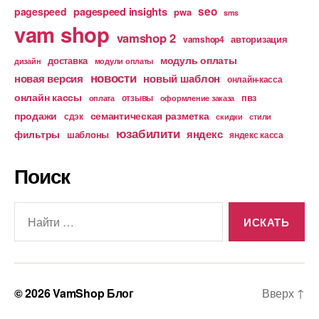
pagespeed insights
seo
pagespeed
pwa
sms
vam shop
vamshop 2
авторизация
vamshop4
модуль оплаты
доставка
дизайн
модули оплаты
новости
новая версия
новый шаблон
онлайн-касса
онлайн кассы
пвз
отзывы
оплата
оформление заказа
продажи
семантическая разметка
сдэк
скидки
стили
юзабилити
яндекс
фильтры
шаблоны
яндекс касса
Поиск
Поиск:
© 2026
VamShop Блог
Вверх
↑