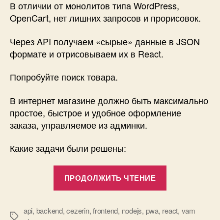
В отличии от монолитов типа WordPress,
OpenCart, нет лишних запросов и прорисовок.
Через API получаем «сырые» данные в JSON
формате и отрисовываем их в React.
Попробуйте поиск товара.
В интернет магазине должно быть максимально
простое, быстрое и удобное оформление
заказа, управляемое из админки.
Какие задачи были решены:
«Про
ПРОДОЛЖИТЬ ЧТЕНИЕ
простое,
быстрое
и
api
,
backend
,
cezerin
,
frontend
,
nodejs
,
pwa
,
react
,
vam
Метки