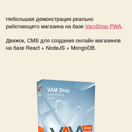
записи
Реактивный
интернет
Небольшая демонстрация реально
магазин
работающего магазина на базе
VamShop PWA
.
VamShop
PWA!
Движок, CMS для создания онлайн магазинов
на базе React + NodeJS + MongoDB.