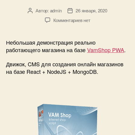
Автор:
admin
26 января, 2020
Автор
Дата
записи
записи
к
Комментариев
нет
записи
Про
простое,
Небольшая демонстрация реально
быстрое
работающего магазина на базе
VamShop PWA
.
и
удобное
Движок, CMS для создания онлайн магазинов
оформление
на базе React + NodeJS + MongoDB.
заказа
в
онлайн
магазине!