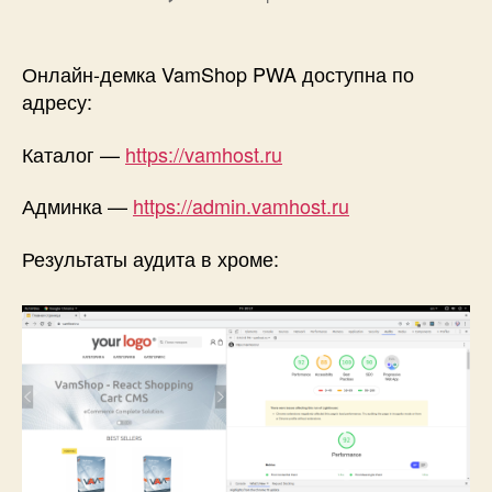
записи
VamShop
PWA
Онлайн-демка VamShop PWA доступна по
—
адресу:
Результаты
тестов
Каталог —
https://vamhost.ru
Google
PageSpeed
Админка —
https://admin.vamhost.ru
Insights
и
Результаты аудита в хроме:
аудита
Lighthouse
в
браузере
Chrome