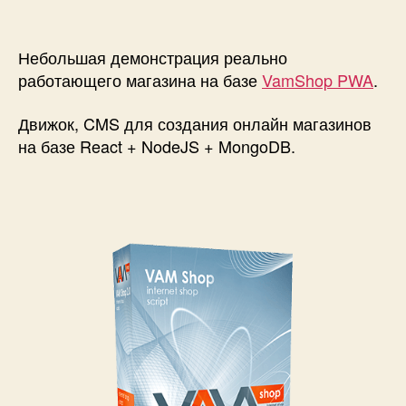
записи
Реактивный
интернет
Небольшая демонстрация реально
магазин
работающего магазина на базе
VamShop PWA
.
VamShop
PWA!
Движок, CMS для создания онлайн магазинов
на базе React + NodeJS + MongoDB.