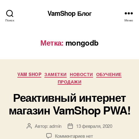
VamShop Блог
Поиск
Меню
Метка:
mongodb
Рубрики
VAM SHOP
ЗАМЕТКИ
НОВОСТИ
ОБУЧЕНИЕ
ПРОДАЖИ
Реактивный интернет
магазин VamShop PWA!
Автор:
admin
13 февраля, 2020
Автор
Дата
записи
записи
к
Комментариев
нет