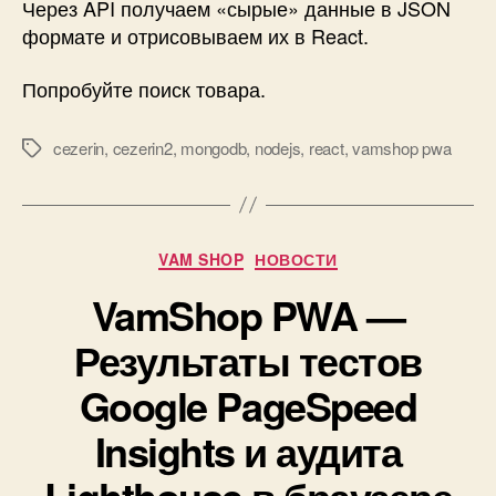
Через API получаем «сырые» данные в JSON
формате и отрисовываем их в React.
Попробуйте поиск товара.
cezerin
,
cezerin2
,
mongodb
,
nodejs
,
react
,
vamshop pwa
Метки
Рубрики
VAM SHOP
НОВОСТИ
VamShop PWA —
Результаты тестов
Google PageSpeed
Insights и аудита