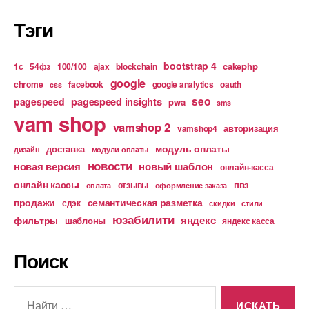
Тэги
bootstrap 4
cakephp
1с
54фз
100/100
ajax
blockchain
google
chrome
facebook
google analytics
oauth
css
pagespeed insights
seo
pagespeed
pwa
sms
vam shop
vamshop 2
авторизация
vamshop4
модуль оплаты
доставка
дизайн
модули оплаты
новости
новая версия
новый шаблон
онлайн-касса
онлайн кассы
пвз
отзывы
оплата
оформление заказа
продажи
семантическая разметка
сдэк
скидки
стили
юзабилити
яндекс
фильтры
шаблоны
яндекс касса
Поиск
Поиск: