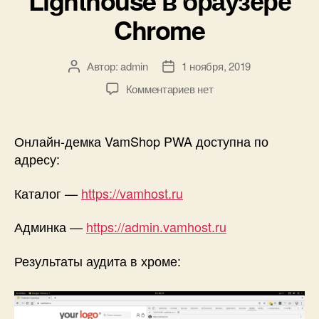
Lighthouse в браузере
Chrome
Автор:
admin
1 ноября, 2019
Автор
Дата
записи
записи
к
Комментариев
нет
записи
VamShop
PWA
Онлайн-демка VamShop PWA доступна по
—
адресу:
Результаты
тестов
Каталог —
https://vamhost.ru
Google
PageSpeed
Админка —
https://admin.vamhost.ru
Insights
и
Результаты аудита в хроме:
аудита
Lighthouse
в
браузере