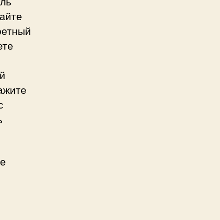
уль
вайте
ретный
ете
ей
ажите
с
ь
не