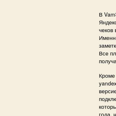
В Vam
Яндекс
чеков
Именно
заметк
Все п
получа
Кроме 
yande
версие
подклю
которы
года,