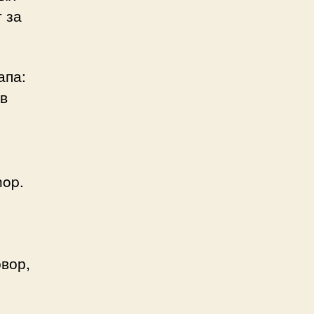
 за
апа:
 в
hop.
овор,