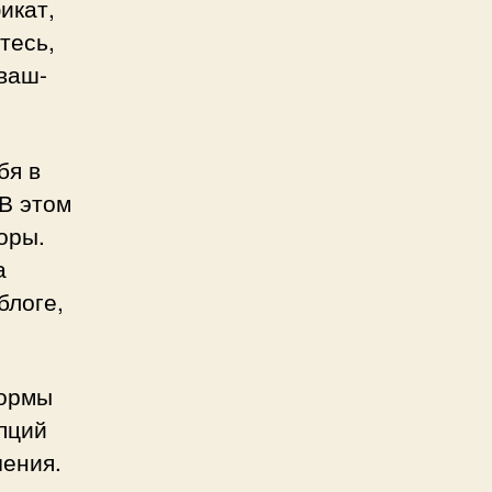
икат,
тесь,
/ваш-
бя в
В этом
оры.
а
блоге,
формы
пций
чения.