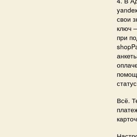
4. В 
yandex
свои з
ключ —
при по
shopPa
анкеты
оплаче
помощ
статус
Всё. Т
платеж
карточ
Настр