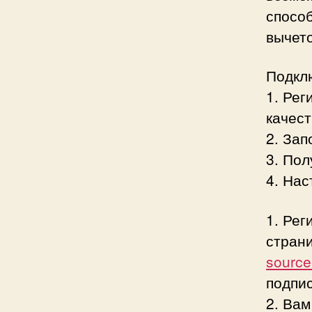
способ
вычето
Подклю
1. Рег
качест
2. Зап
3. По
4. Нас
1. Рег
стран
sourc
подпис
2. Ва