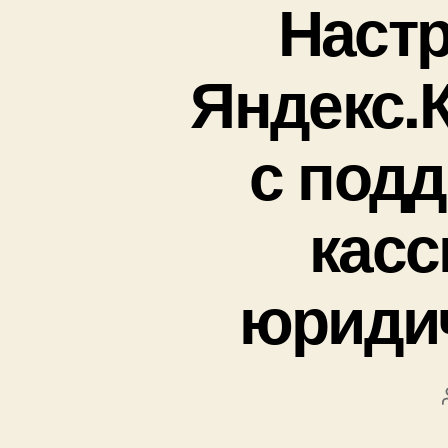
Наст
Яндекс.К
с подд
касс
юридич