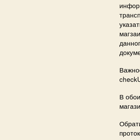
инфор
трансп
указа
магзаи
данно
докум
Важно
checkU
В обои
магази
Обрат
проток