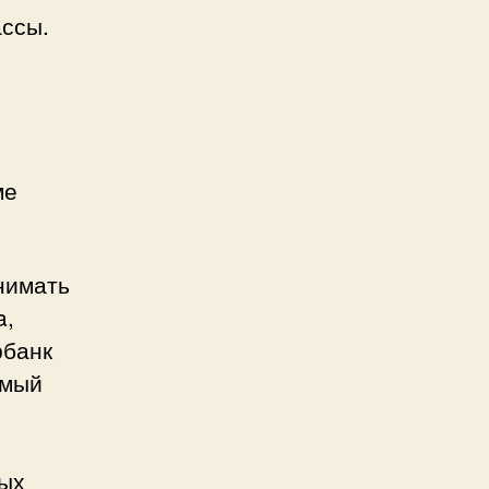
ассы.
ме
нимать
a,
рбанк
амый
ных