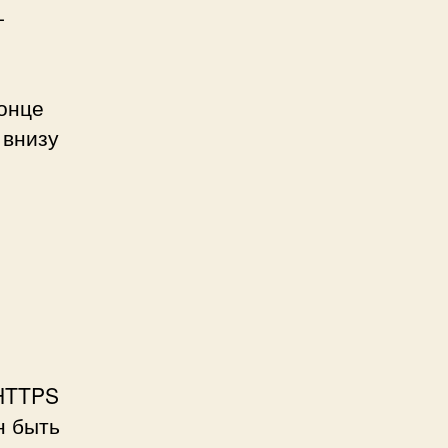
-
конце
 внизу
 HTTPS
н быть