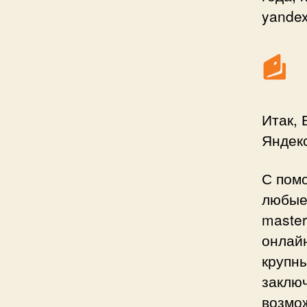
yandex
Итак,
Яндекс
С пом
любые 
master
онлайн
крупны
заключ
возмо