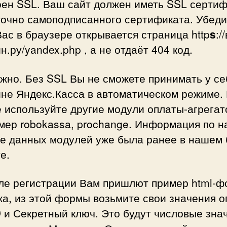
оен SSL. Ваш сайт должен иметь SSL сертиф
точно самоподписанного сертификата. Убеди
Вас в браузере открывается страница http
s
:/
н.ру/yandex.php , а не отдаёт 404 код.
жно. Без SSL Вы не сможете принимать у се
не Яндекс.Касса в автоматическом режиме. 
 используйте другие модули оплаты-агрегат
мер robokassa, prochange. Информация по н
е данных модулей уже была ранее в нашем 
е.
сле регистрации Вам пришлют пример html-
а, из этой формы возьмите свои значения о
 и Секретный ключ. Это будут числовые зна