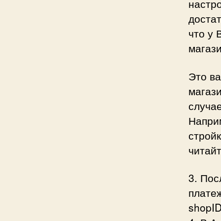
настр
доста
что у 
магази
Это ва
магази
случае
Напри
стройк
читайт
3. По
платеж
shopID