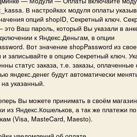
Админке — Модули — Оплаты включайте мод
_kassa. В настройках модуля оплаты указы
начения опций shopID, Секретный ключ. Сек
 это Ваш пароль, который Вы указали в анк
дключении к Яндекс.Деньгам, в опции
ssword. Вот значение shopPassword из сво
 и записывайте в опцию Секретный ключ. Ук
нны статус заказа, т.е. заказы, оплаченные 
ью яндекс.денег будут автоматически менят
 на указанный.
еперь Вы можете принимать в своём магази
и из Яндекс.Кошельков, а так же платежи по
кам (Visa, MasteCard, Maesto).
ойки уведомлений об оплате.