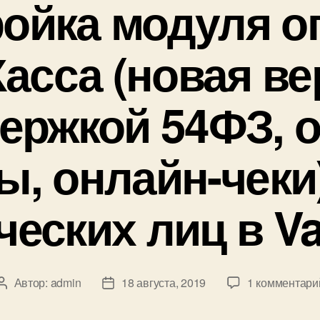
ройка модуля о
асса (новая ве
ержкой 54ФЗ, 
ы, онлайн-чеки
еских лиц в 
Автор:
admin
18 августа, 2019
1 комментари
Автор
Дата
записи
записи